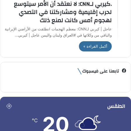
.كيربي لـCNN: لا نعتقد أن الأمر سيتوسع
لحرب إقليمية ومشاركتنا في التصدي
لهجوم أمس كانت لمنع ذلك
عاجل | كيربي لـCNN: معظم الهجمات انطلقت من الأراضي الإيرانية
والباقي من وكلائها في #العراق ولبنان واليمن عاجل | كيربي…
أكمل القراءة »
تابعنا على فيسبوك
الطقس
20
℃