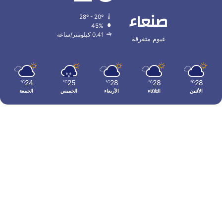
صنعاء
28º - 20º
45%
0.41 كيلومتر/ساعة
غيوم متفرقة
24
25
28
28
28
℃
℃
℃
℃
℃
الأثنين
الثلاثاء
الأربعاء
الخميس
الجمعة