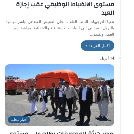
مستوى الانضباط الوظيفي عقب إجازة
العيد
تنفيذًا لتوجيهات النائب العام .. لجان التفتيش القضائي تباشر مهامها
بالنزول الميداني إلى النيابات الاستئنافية والابتدائية لمراقبة سير
العمل وتقييم…
أكمل القراءة »
14 أبريل
أخبار محلية
.مدير هيئة المواصفات يطلع على مستوى