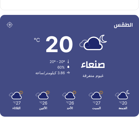
الطقس
20
℃
صنعاء
20º - 20º
60%
3.86 كيلومتر/ساعة
غيوم متفرقة
27
26
26
27
20
℃
℃
℃
℃
℃
الجمعة
السبت
الأحد
الأثنين
الثلاثاء