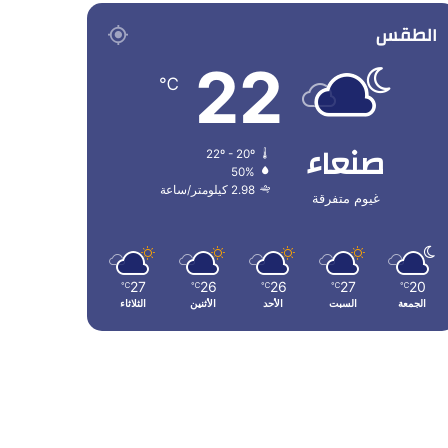
الطقس
22
℃
صنعاء
22º - 20º
50%
2.98 كيلومتر/ساعة
غيوم متفرقة
27
26
26
27
20
℃
℃
℃
℃
℃
الجمعة
السبت
الأحد
الأثنين
الثلاثاء