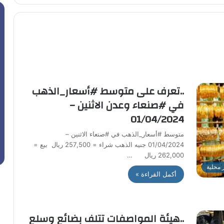
..تعرف على متوسط #أسعار_الذهب
في #صنعاء وعدن الاثنين –
01/04/2024
متوسط #أسعار_الذهب في #صنعاء الاثنين –
01/04/2024 جنيه الذهب شراء = 257,500 ريال بيع =
262,000 ريال …
ر محلية
أكمل القراءة »
..هيئة المواصفات تتلف بضائع وسلع