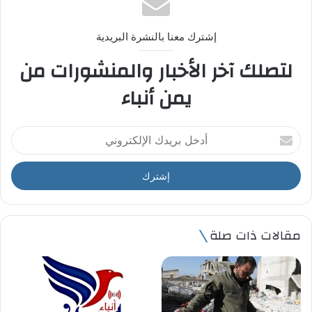
إشترك معنا بالنشرة البريدية
لتصلك آخر الأخبار والمنشورات من
يمن أنباء
أ
د
خ
ل
ب
ر
ي
مقالات ذات صلة
د
ك
ا
ل
إ
ل