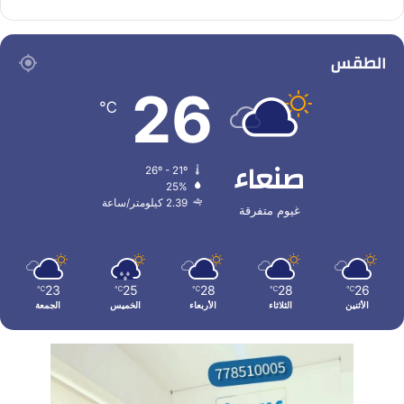
الطقس
26
℃
صنعاء
26º - 21º
25%
2.39 كيلومتر/ساعة
غيوم متفرقة
23
25
28
28
26
℃
℃
℃
℃
℃
الأثنين
الثلاثاء
الأربعاء
الخميس
الجمعة