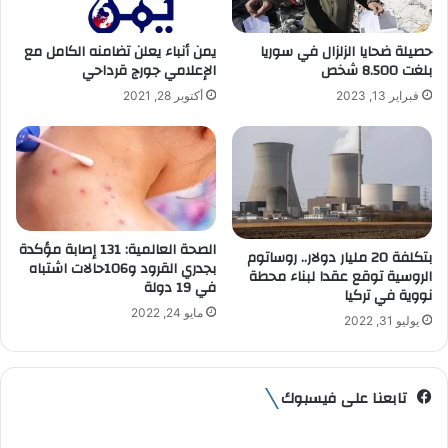
ك
ت
حصيلة ضحايا الزلزال في سوريا
يمن أنباء يعلن تضامنه الكامل مع
ر
بلغت 8.500 شخص
الإعلامي جورج قرداحي
و
فبراير 13, 2023
أكتوبر 28, 2021
ن
ي
الصحة العالمية: 131 إصابة مؤكدة
بتكلفة 20 مليار دولار.. روساتوم
بجدري القرود و106حالات اشتباه
الروسية توقع عقدا لبناء محطة
في 19 دولة
نووية في تركيا
مايو 24, 2022
يوليو 31, 2022
تابعنا على فيسبوك