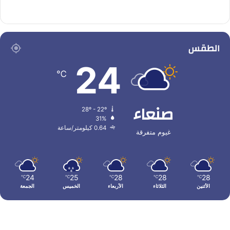
الطقس
24
℃
صنعاء
28º - 22º
31%
0.64 كيلومتر/ساعة
غيوم متفرقة
24
25
28
28
28
℃
℃
℃
℃
℃
الأثنين
الثلاثاء
الأربعاء
الخميس
الجمعة