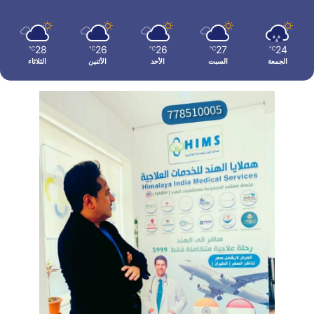
28
26
26
27
24
℃
℃
℃
℃
℃
الجمعة
السبت
الأحد
الأثنين
الثلاثاء