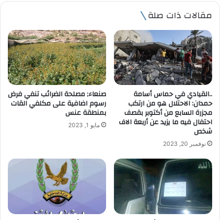
ي
مقالات ذات صلة
د
ك
ا
ل
إ
ل
ك
ت
..القيادي في حماس أسامة
صنعاء; مصلحة الضرائب تنفي فرض
ر
حمدان: الاحتلال هو من ارتكب
رسوم اضافية على مكلفي القات
و
مجزرة السابع من أكتوبر بقصف
بمنطقة عنس
ن
احتفال فيه ما يزيد عن أربعة الاف
مايو 1, 2023
ي
شخص
نوفمبر 20, 2023