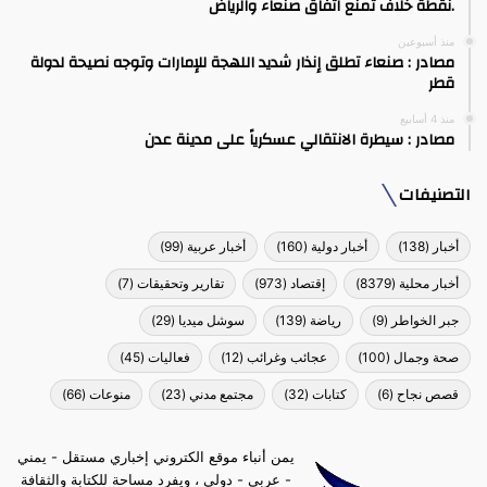
.نقطة خلاف تمنع اتفاق صنعاء والرياض
منذ أسبوعين
مصادر : صنعاء تطلق إنذار شديد اللهجة للإمارات وتوجه نصيحة لدولة
قطر
منذ 4 أسابيع
مصادر : سيطرة الانتقالي عسكرياً على مدينة عدن
التصنيفات
أخبار
(138)
أخبار دولية
(160)
أخبار عربية
(99)
أخبار محلية
(8379)
إقتصاد
(973)
تقارير وتحقيقات
(7)
جبر الخواطر
(9)
رياضة
(139)
سوشل ميديا
(29)
صحة وجمال
(100)
عجائب وغرائب
(12)
فعاليات
(45)
قصص نجاح
(6)
كتابات
(32)
مجتمع مدني
(23)
منوعات
(66)
يمن أنباء موقع الكتروني إخباري مستقل - يمني
- عربي - دولي ، ويفرد مساحة للكتابة والثقافة