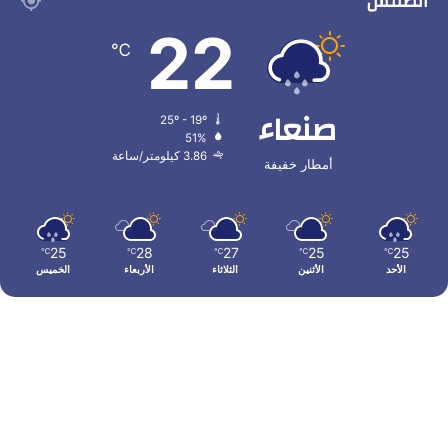
الطقس
22
℃
صنعاء
25º - 19º
51%
3.86 كيلومتر/ساعة
أمطار خفيفة
25
28
27
25
25
℃
℃
℃
℃
℃
الأحد
الأثنين
الثلاثاء
الأربعاء
الخميس