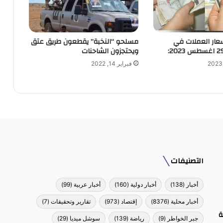
سعار العملات في
مسلحو “النخبة” يقطعون طريق عتق
ويحتجزون الشاحنات
فبراير 14, 2022
التصنيفات
أخبار
(138)
أخبار دولية
(160)
أخبار عربية
(99)
أخبار محلية
(8376)
إقتصاد
(973)
تقارير وتحقيقات
(7)
ة
جبر الخواطر
(9)
رياضة
(139)
سوشل ميديا
(29)