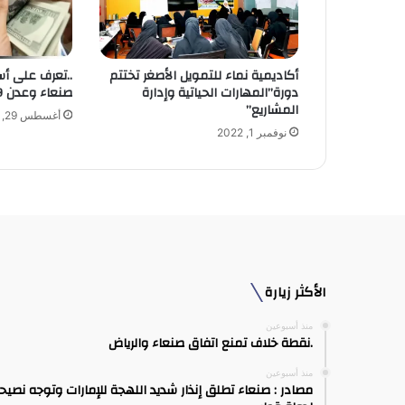
ك
ت
ر
و
أكاديمية نماء للتمويل الأصغر تختتم
..تعرف على أ
ن
دورة”المهارات الحياتية وإدارة
صنعاء وعدن 29 اغسطس 2023:
ي
المشاريع”
أغسطس 29, 2023
نوفمبر 1, 2022
الأكثر زيارة
منذ أسبوعين
.نقطة خلاف تمنع اتفاق صنعاء والرياض
منذ أسبوعين
مصادر : صنعاء تطلق إنذار شديد اللهجة للإمارات وتوجه نصيح