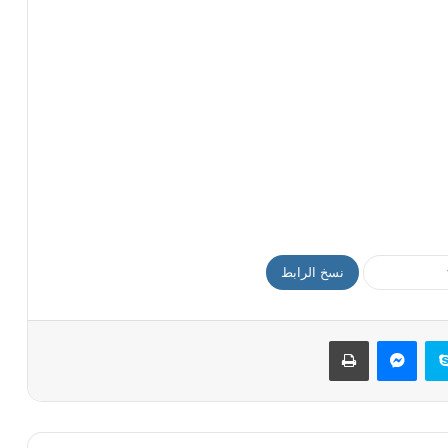
نسخ الرابط
سكايب
ماسنجر
طباعة