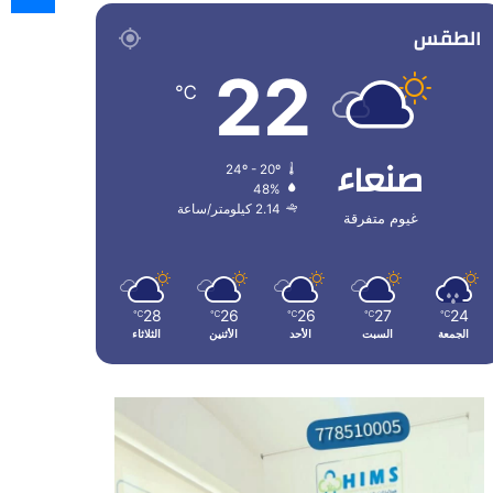
الطقس
22
℃
صنعاء
24º - 20º
48%
2.14 كيلومتر/ساعة
غيوم متفرقة
28
26
26
27
24
℃
℃
℃
℃
℃
الجمعة
السبت
الأحد
الأثنين
الثلاثاء