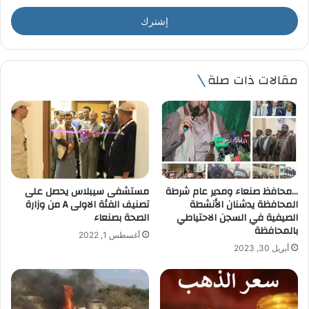
خ
ل
ب
ر
ي
مقالات ذات صلة
د
ك
ا
ل
إ
ل
ك
ت
…محافظ صنعاء ومدير عام شرطة
مستشفى سيبلاس يحصل على
ر
المحافظة يدشنان الأنشطة
تصنيف الفئة الاولى A من وزارة
و
الصيفية في السجن الاحتياطي
الصحة بصنعاء
ن
بالمحافظة
أغسطس 1, 2022
ي
أبريل 30, 2023