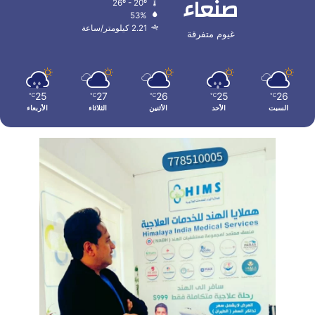
صنعاء
26º - 20º
53%
2.21 كيلومتر/ساعة
غيوم متفرقة
25
27
26
25
26
℃
℃
℃
℃
℃
السبت
الأحد
الأثنين
الثلاثاء
الأربعاء