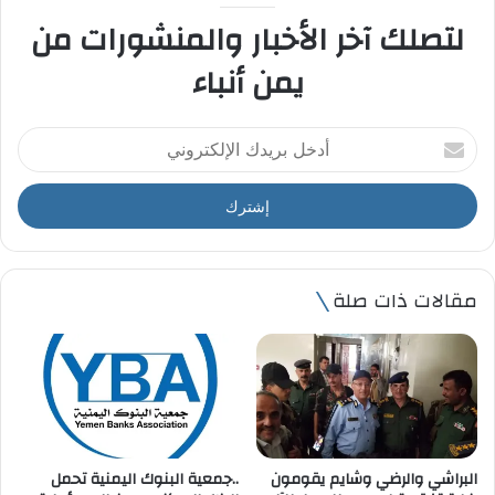
لتصلك آخر الأخبار والمنشورات من
يمن أنباء
أ
د
خ
ل
ب
ر
ي
مقالات ذات صلة
د
ك
ا
ل
إ
ل
ك
ت
البراشي والرضي وشايم يقومون
..جمعية البنوك اليمنية تحمل
ر