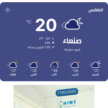
الطقس
20
℃
صنعاء
21º - 20º
59%
0.85 كيلومتر/ساعة
غيوم متفرقة
27
25
26
26
21
℃
℃
℃
℃
℃
الجمعة
السبت
الأحد
الأثنين
الثلاثاء