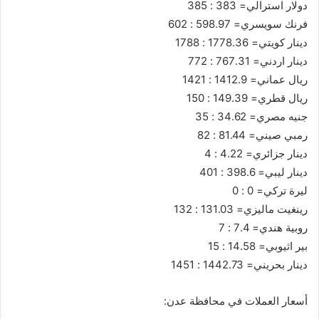
دولار استرالي= 383 : 385
فرنك سويسري= 598.97 : 602
دينار كويتي= 1778.36 : 1788
دينار اردني= 767.31 : 772
ريال عماني= 1412.9 : 1421
ريال قطري= 149.39 : 150
جنيه مصري= 34.62 : 35
رمبي صيني= 81.44 : 82
دينار جزائري= 4.22 : 4
دينار ليبي= 398.6 : 401
ليرة تركي= 0 : 0
رينغيت ماليزي= 131.03 : 132
روبية هندي= 7.4 : 7
بير اثيوبي= 14.58 : 15
دينار بحريني= 1442.73 : 1451
أسعار العملات في محافظة عدن: