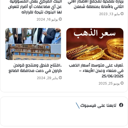
بزيارة تفقدية لمجمع الاصدار الآلي
البنك المركزي بعدن المسؤولية
و
الثاني بالأمانة بمنطقة شملان
عن أي مضاعفات أو أضرار تتعرض
ن
لها البنوك نتيجة لقراراته
مايو 13, 2023
ي
يوليو 16, 2024
.تعرف على متوسط أسعار الذهب
..افتتاح فندق ومنتجع قولدن
في صنعاء وعدن الأربعاء –
كراون في دمت محافظة الضالع
25/06/2025
يناير 29, 2024
يونيو 25, 2025
تابعنا على فيسبوك