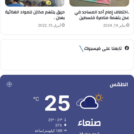
..اختطاف إمام أحد المساجد في
حريق يلتهم مخازن للمواد الغذائية
عدن بتهمة مناصرة فلسطين
بعدن .
يناير 14, 2024
أبريل 15, 2022
تابعنا على فيسبوك
الطقس
25
℃
صنعاء
25º - 21º
37%
1.89 كيلومتر/ساعة
غيوم متفرقة