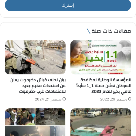
ل
ب
ر
ي
مقالات ذات صلة
د
ك
ا
ل
إ
ل
ك
ت
المؤسسة الوطنية لمكافحة
بيان لحلف قبائل حضرموت يعلن
ر
السرطان تدشن حملة 1_1 سأبدأ
عن استحداث مخيم جديد
و
عامي بخير للعام 2023
للاعتصامات غرب حضرموت
ن
ديسمبر 29, 2022
سبتمبر 21, 2024
ي