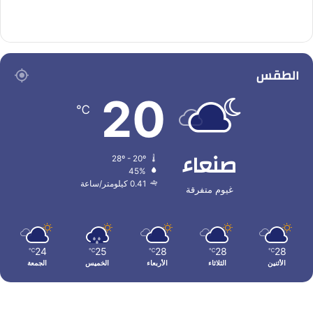
الطقس
20
℃
صنعاء
28º - 20º
45%
0.41 كيلومتر/ساعة
غيوم متفرقة
24
25
28
28
28
℃
℃
℃
℃
℃
الأثنين
الثلاثاء
الأربعاء
الخميس
الجمعة