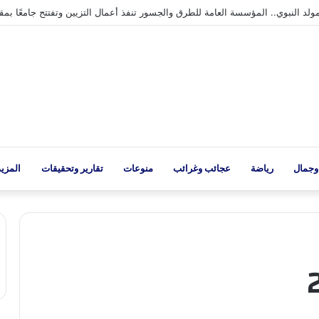
لد النبوي.. المؤسسة العامة للطرق والجسور تنفذ أعمال التزيين وتفتتح جامعًا بمق
وجمال
رياضة
عجائب وغرائب
منوعات
تقارير وتحقيقات
المزيد