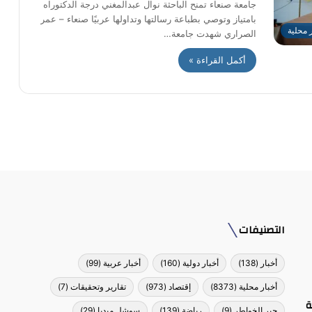
جامعة صنعاء تمنح الباحثة نوال عبدالمغني درجة الدكتوراه
بامتياز وتوصي بطباعة رسالتها وتداولها عربيًا صنعاء – عمر
ر محلية
الصراري شهدت جامعة…
أكمل القراءة »
التصنيفات
أخبار
(138)
أخبار دولية
(160)
أخبار عربية
(99)
أخبار محلية
(8373)
إقتصاد
(973)
تقارير وتحقيقات
(7)
ة
جبر الخواطر
(9)
رياضة
(139)
سوشل ميديا
(29)