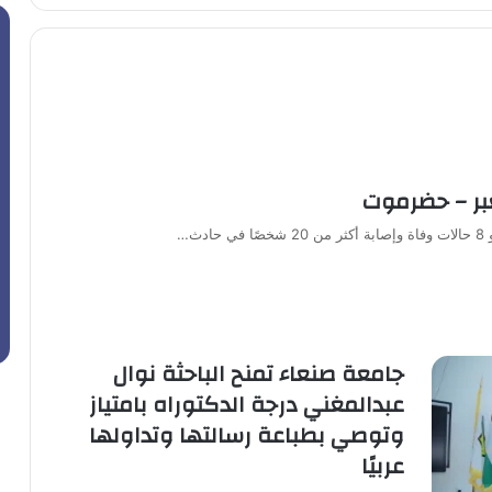
بر – حضرموت
ث…
جامعة صنعاء تمنح الباحثة نوال
عبدالمغني درجة الدكتوراه بامتياز
وتوصي بطباعة رسالتها وتداولها
عربيًا