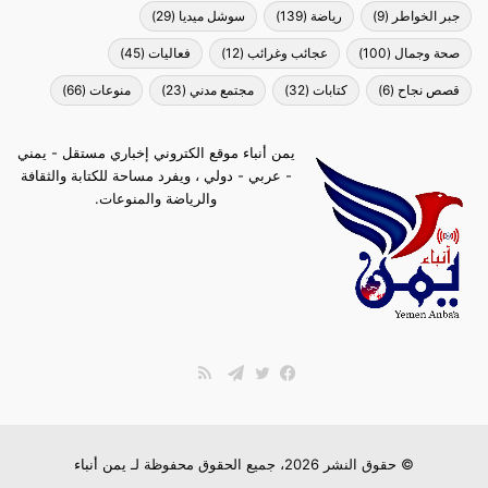
جبر الخواطر
(9)
رياضة
(139)
سوشل ميديا
(29)
صحة وجمال
(100)
عجائب وغرائب
(12)
فعاليات
(45)
قصص نجاح
(6)
كتابات
(32)
مجتمع مدني
(23)
منوعات
(66)
يمن أنباء موقع الكتروني إخباري مستقل - يمني
- عربي - دولي ، ويفرد مساحة للكتابة والثقافة
والرياضة والمنوعات.
ملخص
الموقع
فيسبوك
تويتر
تيلقرام
RSS
© حقوق النشر 2026، جميع الحقوق محفوظة لـ
يمن أنباء