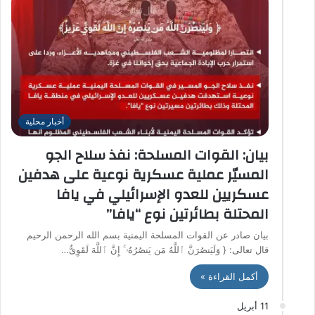
أخبار محلية
بيان: القوات المسلحة: نفذ سلاح الجو
المسيّر عملية عسكرية نوعية على هدفين
عسكريين للعدو الإسرائيلي في يافا
المحتلة بطائرتين نوع “يافا”
بيان صادر عن القوات المسلحة اليمنية بسم الله الرحمن الرحيم
قال تعالى: { وَلَیَنصُرَنَّ ٱللَّهُ مَن یَنصُرُهُۥۤۚ إِنَّ ٱللَّهَ لَقَوِیٌّ…
أكمل القراءة »
11 أبريل