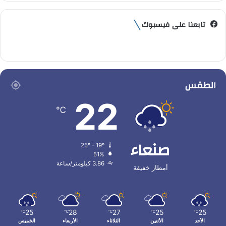
تابعنا على فيسبوك
الطقس
22
℃
صنعاء
25º - 19º
51%
3.86 كيلومتر/ساعة
أمطار خفيفة
25
28
27
25
25
℃
℃
℃
℃
℃
الأحد
الأثنين
الثلاثاء
الأربعاء
الخميس