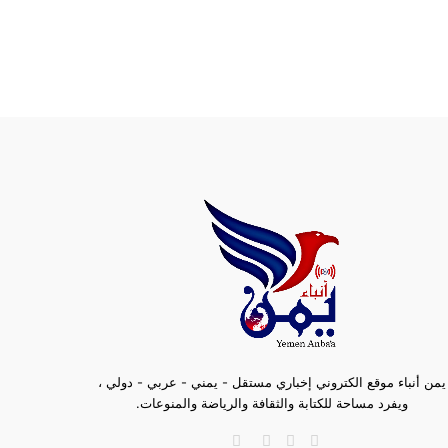
يمن أنباء موقع الكتروني إخباري مستقل - يمني - عربي - دولي ،
ويفرد مساحة للكتابة والثقافة والرياضة والمنوعات.
فيسبوك
تويتر
تيلقرام
ملخص