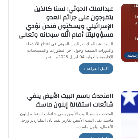
عبدالملك الحوثي: لسنا كالذين
يتفرجون على جرائم العدو
الإسرائيلي ويسكتون فنحن نؤدي
مسؤوليتنا أمام الله سبحانه وتعالى
السيد عبدالملك بدرالدين الحوثي في افتتاح الأنشطة
والدورات الصيفية وحول آخر التطورات والمستجدات
ر محلية
الإقليمية والدولية 04 ابريل 2025م – نحن…
أكمل القراءة »
اامتحدث باسم البيت الأبيض ينفي
شائعات استقالة إيلون ماسك
اامتحدث باسم البيت الأبيض ينفي شائعات استقالة إيلون
ماسك نفى البيت الأبيض تقارير تفيد بأن الملياردير ورجل
الأعمال، إيلون ماسك،…