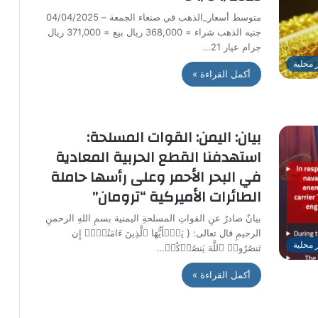
متوسط أسعار_الذهب في صنعاء الجمعة – 04/04/2025
جنيه الذهب شراء = 368,000 ريال بيع = 371,000 ريال
جرام عيار 21…
ر محلية
أكمل القراءة »
بيان: اليمن: القوات المسلحة:
استهدفنا القطع الحربية المعادية
في البحر الأحمر وعلى رأسها حاملة
الطائرات الأميركية “ترومان”
بيانٌ صادرٌ عنِ القواتِ المسلحةِ اليمنية بسمِ اللهِ الرحمنِ
الرحيمِ قال تعالى: { یَـٰۤأَیُّهَا ٱلَّذِینَ ءَامَنُوۤا۟ إِن
ر محلية
تَنصُرُوا۟ ٱللَّهَ یَنصُرۡكُمۡ…
أكمل القراءة »