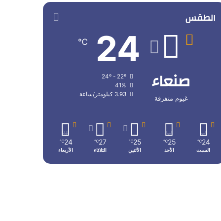
الطقس
24
℃
صنعاء
24º - 22º
41%
3.93 كيلومتر/ساعة
غيوم متفرقة
24
27
25
25
24
℃
℃
℃
℃
℃
السبت
الأحد
الأثنين
الثلاثاء
الأربعاء