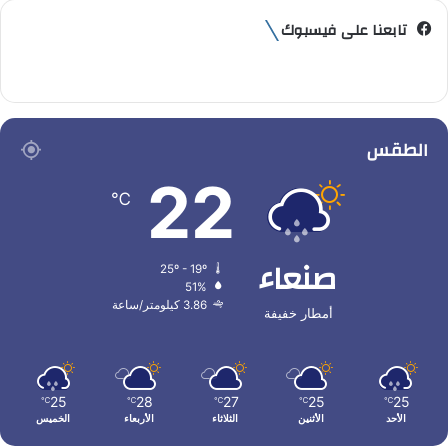
تابعنا على فيسبوك
الطقس
22
℃
صنعاء
25º - 19º
51%
3.86 كيلومتر/ساعة
أمطار خفيفة
25
28
27
25
25
℃
℃
℃
℃
℃
الأحد
الأثنين
الثلاثاء
الأربعاء
الخميس