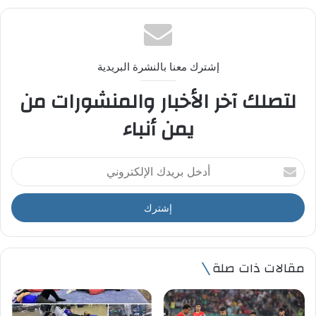
إشترك معنا بالنشرة البريدية
لتصلك آخر الأخبار والمنشورات من
يمن أنباء
أ
د
خ
ل
ب
ر
ي
مقالات ذات صلة
د
ك
ا
ل