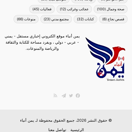
صحة وجمال
(100)
عجائب وغرائب
(12)
فعاليات
(45)
قصص نجاح
(6)
كتابات
(32)
مجتمع مدني
(23)
منوعات
(66)
يمن أنباء موقع الكتروني إخباري مستقل - يمني
- عربي - دولي ، ويفرد مساحة للكتابة والثقافة
والرياضة والمنوعات.
ملخص
الموقع
فيسبوك
تويتر
تيلقرام
RSS
© حقوق النشر 2026، جميع الحقوق محفوظة لـ
يمن أنباء
الرئيسية
تواصل معنا