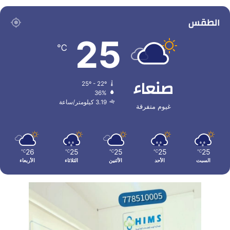
الطقس
25
℃
صنعاء
25º - 22º
36%
3.19 كيلومتر/ساعة
غيوم متفرقة
26
25
25
25
25
℃
℃
℃
℃
℃
السبت
الأحد
الأثنين
الثلاثاء
الأربعاء