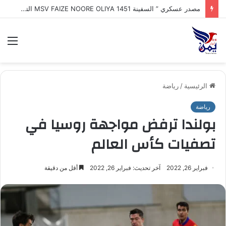
مصدر عسكري ” السفينة MSV FAIZE NOORE OLIYA 1451 التي ترفع علم الهند وتعرضت لهجوم بزورق مفخخ مجهول وغرقها في مياه البحر_الأحمر أثناء توجهها إلى ميناء المخا
الق
الرئيسية
/
رياضة
رياضة
بولندا ترفض مواجهة روسيا في
تصفيات كأس العالم
فبراير 26, 2022
آخر تحديث: فبراير 26, 2022
أقل من دقيقة