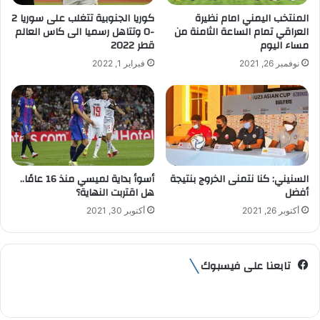
ت
المنتخب اليمني امام نظيرة
كوريا الجنوبية تتغلب على سوريا 2
ر
العراقي تمام الساعة الثامنة من
-0 وتتاهل رسميا الى كاس العالم
و
مساء اليوم
قطر 2022
ن
نوفمبر 26, 2021
فبراير 1, 2022
ي
السنيني: كنا نتمنى الخروج بنتيجة
أسوأ بداية لميسي منذ 16 عامًا..
أفضل
هل اقتربت النهاية؟
أكتوبر 26, 2021
أكتوبر 30, 2021
تابعنا على فيسبوك