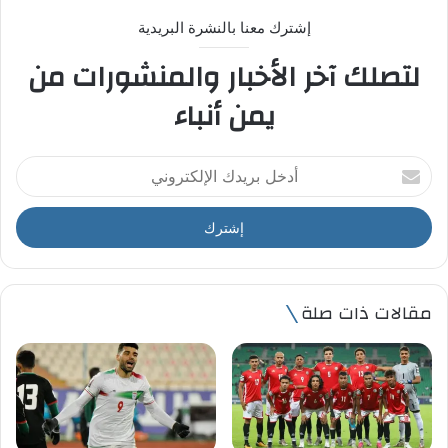
إشترك معنا بالنشرة البريدية
لتصلك آخر الأخبار والمنشورات من
يمن أنباء
أ
د
خ
ل
ب
ر
ي
مقالات ذات صلة
د
ك
ا
ل
إ
ل
ك