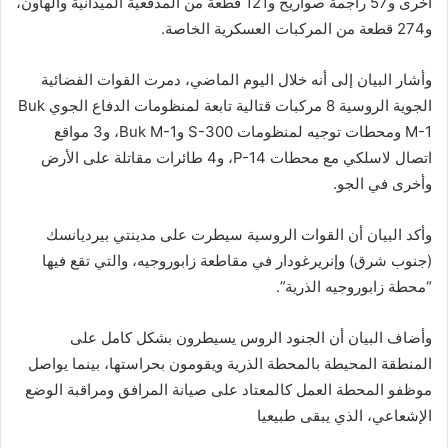
أخرى و57 راجمة صواريخ و121 قطعة من المدفعية الميدانية والهاون،
و274 قطعة من المركبات العسكرية الخاصة.
وأشار البيان إلى أنه خلال اليوم الماضي، دمرت القوات الفضائية
الجوية الروسية 8 مركبات قتالية تابعة لمنظومات الدفاع الجوي Buk
M-1 ومحطات توجيه لمنظومات S-300 وBuk M-1، و3 مواقع
اتصال لاسلكي مع محطات P-14، و4 طائرات مقاتلة على الأرض
وأخرى في الجو.
وأكد البيان أن القوات الروسية سيطرت على مدينتي بيرديانسك
(جنوب شرق) وإنريرغودار في مقاطعة زابوروجيه، والتي تقع فيها
“محطة زابوروجيه الذرية”.
وأضاف البيان أن الجنود الروس يسيطرون بشكل كامل على
المنطقة المحيطة بالمحطة الذرية ويقومون بحراستها، بينما يواصل
موظفو المحطة العمل كالمعتاد على صيانة المرافق ومراقبة الوضع
الإشعاعي، الذي يبقى طبيعيا