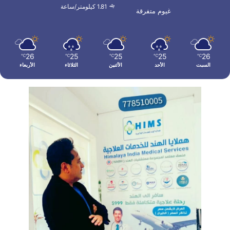
1.81 كيلومتر/ساعة
غيوم متفرقة
26
25
25
25
26
℃
℃
℃
℃
℃
السبت
الأحد
الأثنين
الثلاثاء
الأربعاء