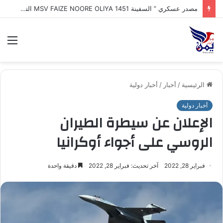
مصدر عسكري ” السفينة MSV FAIZE NOORE OLIYA 1451 التي ترفع علم الهند وتعرضت لهجوم بزورق مفخخ مجهول وغرقها في مياه البحر_الأحمر أثناء توجهها إلى ميناء المخا
الق
الرئيسية
/
أخبار
/
أخبار دولية
أخبار دولية
الإعلان عن سيطرة الطيران
الروسي على أجواء أوكرانيا
فبراير 28, 2022
آخر تحديث: فبراير 28, 2022
دقيقة واحدة