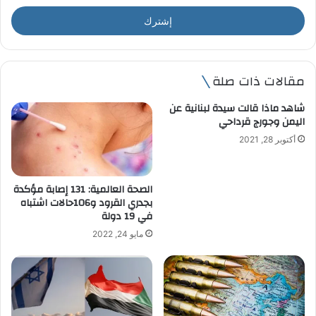
خ
ل
ب
ر
ي
مقالات ذات صلة
د
ك
شاهد ماذا قالت سيدة لبنانية عن
ا
اليمن وجورج قرداحي
ل
أكتوبر 28, 2021
إ
ل
ك
ت
الصحة العالمية: 131 إصابة مؤكدة
ر
بجدري القرود و106حالات اشتباه
في 19 دولة
و
ن
مايو 24, 2022
ي