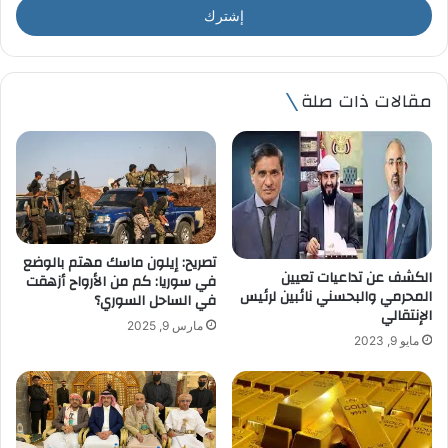
ل
ب
ر
ي
مقالات ذات صلة
د
ك
ا
ل
إ
ل
ك
ت
تصريح: إيلون ماسك مهتم بالوضع
ر
الكشف عن تداعيات تعيين
في سوريا: كم من الأرواح أزهقت
و
المحرمي والبحسني نائبين لرئيس
في الساحل السوري؟
الإنتقالي
ن
مارس 9, 2025
ي
مايو 9, 2023