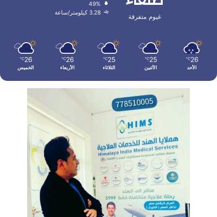
صنعاء
49%
3.28 كيلومتر/ساعة
غيوم متفرقة
26
26
25
25
26
℃
℃
℃
℃
℃
الأحد
الأثنين
الثلاثاء
الأربعاء
الخميس