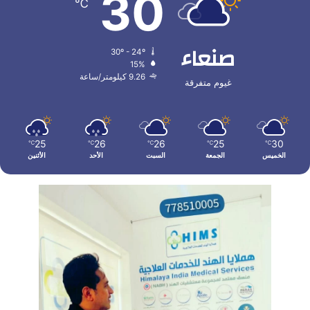
30
℃
صنعاء
30º - 24º
15%
9.26 كيلومتر/ساعة
غيوم متفرقة
25
26
26
25
30
℃
℃
℃
℃
℃
الخميس
الجمعة
السبت
الأحد
الأثنين