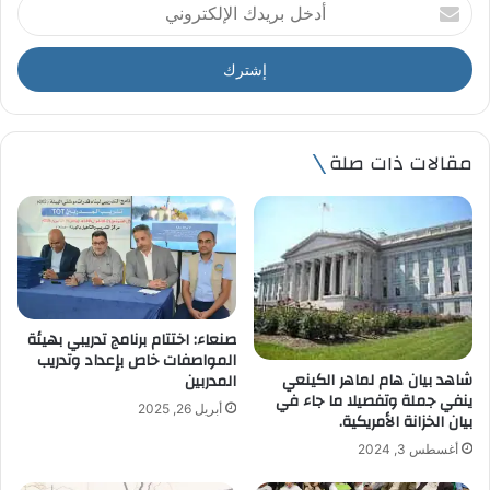
أ
د
خ
ل
ب
ر
ي
مقالات ذات صلة
د
ك
ا
ل
إ
ل
ك
ت
صنعاء: اختتام برنامج تدريبي بهيئة
ر
المواصفات خاص بإعداد وتدريب
و
شاهد بيان هام لماهر الكينعي
المدربين
ن
ينفي جملة وتفصيلا ما جاء في
أبريل 26, 2025
ي
بيان الخزانة الأمريكية.
أغسطس 3, 2024