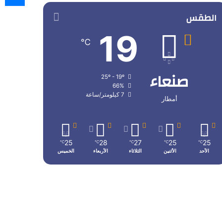
الطقس
19
℃
صنعاء
25º - 19º
66%
7 كيلومتر/ساعة
أمطار
25
28
27
25
25
℃
℃
℃
℃
℃
الأحد
الأثنين
الثلاثاء
الأربعاء
الخميس