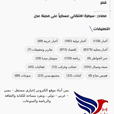
قطر
منذ 4 أسابيع
مصادر : سيطرة الانتقالي عسكرياً على مدينة عدن
التصنيفات
أخبار
(138)
أخبار دولية
(160)
أخبار عربية
(99)
أخبار محلية
(8375)
إقتصاد
(973)
تقارير وتحقيقات
(7)
جبر الخواطر
(9)
رياضة
(139)
سوشل ميديا
(29)
صحة وجمال
(100)
عجائب وغرائب
(12)
فعاليات
(45)
قصص نجاح
(6)
كتابات
(32)
مجتمع مدني
(23)
منوعات
(66)
يمن أنباء موقع الكتروني إخباري مستقل - يمني
- عربي - دولي ، ويفرد مساحة للكتابة والثقافة
والرياضة والمنوعات.