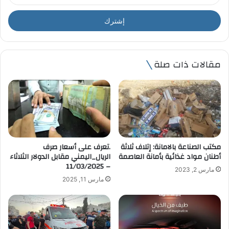
د
خ
ل
ب
ر
ي
مقالات ذات صلة
د
ك
ا
ل
إ
ل
ك
ت
مكتب الصناعة بالامانة: إتلاف ثلاثة
.تعرف على أسعار صرف
ر
أطنان مواد غذائية بأمانة العاصمة
الريال_اليمني مقابل الدولار الثلاثاء
و
– 11/03/2025
مارس 2, 2023
ن
مارس 11, 2025
ي