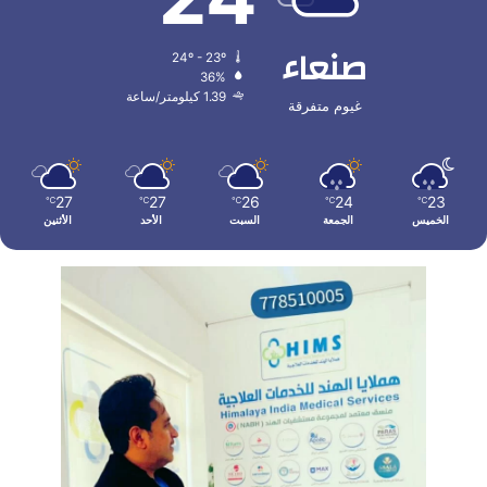
صنعاء
24º - 23º
36%
1.39 كيلومتر/ساعة
غيوم متفرقة
27
27
26
24
23
℃
℃
℃
℃
℃
الخميس
الجمعة
السبت
الأحد
الأثنين