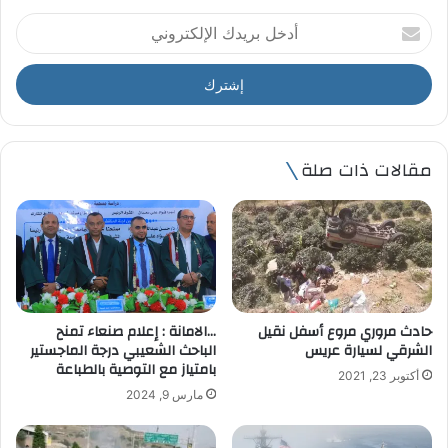
أ
د
خ
ل
ب
ر
ي
مقالات ذات صلة
د
ك
ا
ل
إ
ل
ك
ت
حادث مروري مروع أسفل نقيل
…الامانة : إعلام صنعاء تمنح
ر
الشرقي لسيارة عريس
الباحث الشعيبي درجة الماجستير
و
بامتياز مع التوصية بالطباعة
أكتوبر 23, 2021
ن
مارس 9, 2024
ي