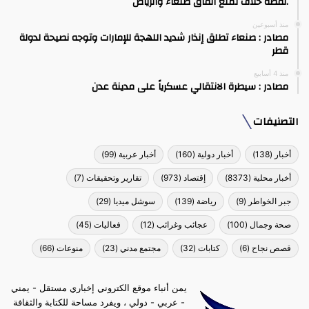
.نقطة خلاف تمنع اتفاق صنعاء والرياض
منذ أسبوعين
مصادر : صنعاء تطلق إنذار شديد اللهجة للإمارات وتوجه نصيحة لدولة
قطر
منذ 4 أسابيع
مصادر : سيطرة الانتقالي عسكرياً على مدينة عدن
التصنيفات
أخبار
(138)
أخبار دولية
(160)
أخبار عربية
(99)
أخبار محلية
(8373)
إقتصاد
(973)
تقارير وتحقيقات
(7)
جبر الخواطر
(9)
رياضة
(139)
سوشل ميديا
(29)
صحة وجمال
(100)
عجائب وغرائب
(12)
فعاليات
(45)
قصص نجاح
(6)
كتابات
(32)
مجتمع مدني
(23)
منوعات
(66)
يمن أنباء موقع الكتروني إخباري مستقل - يمني
- عربي - دولي ، ويفرد مساحة للكتابة والثقافة