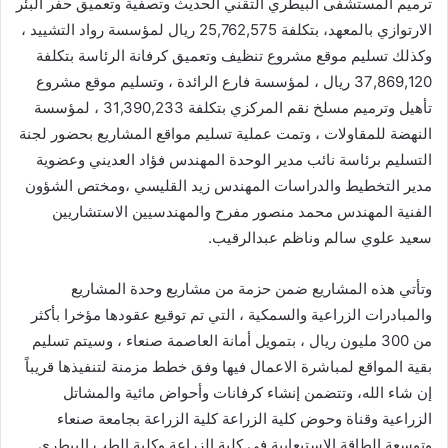
ترميم المستشفى البيطري التقني الحديث وتصفية وتعميق حفر البئر
الارتوازي بالمعهد، بتكلفة 25,762,575 ريال لمؤسسة رواد التشييد ،
وكذلك تسليم موقع مشروع تنظيف وتعميق كرفانة الرئاسة بتكلفة
37,869,120 ريال ، لمؤسسة فارع الرائدة ، وتسليم موقع مشروع
تأهيل وترميم مسلخ نقم المركزي بتكلفة 31,390,233 ، لمؤسسة
النهضة للمقاولات ، وتمت عملية تسليم مواقع المشاريع بحضور لجنة
التسليم برئاسة نائب مدير الوحدة المهندس فؤاد العديني وعضوية
مدير التخطيط والدراسات المهندس زيد القليسي ،ومختص الشؤون
الفنية المهندس محمد منصور مفرح والمهندسيين الاستشاريين
سعيد علوي سالم وناظم عبدالرقيب.
وتأتي هذه المشاريع ضمن حزمة من مشاريع وحدة المشاريع
والمبادرات الزراعية والسمكية ، التي تم توقيع عقودها مؤخرا بأكثر
من 300 مليون ريال ، بتمويل أمانة العاصمة صنعاء ، وسيتم تسليم
بقية المواقع لمباشرة الاعمال فيها وفق خطط مزمنة لتنفيذها قريباً
إن شاء الله، وتتضمن إنشاء كرفانات وأحواض مائية والمشاتل
الزراعية وقناة وحوض كلية الزراعة كلية الزراعة بجامعة صنعاء
وتوسعة الطاقة الاستيعابية في كلية الزراعة وكلية الطب البيطري