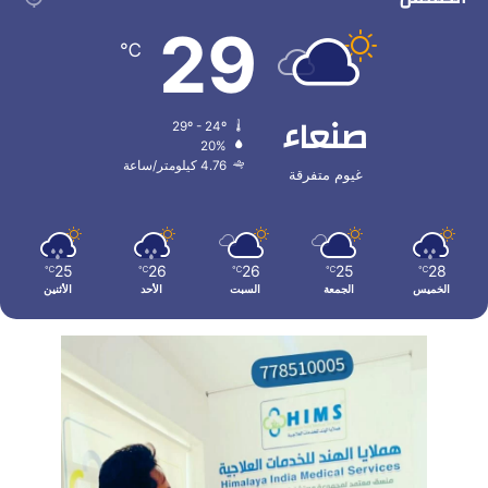
29
℃
صنعاء
29º - 24º
20%
4.76 كيلومتر/ساعة
غيوم متفرقة
25
26
26
25
28
℃
℃
℃
℃
℃
الخميس
الجمعة
السبت
الأحد
الأثنين