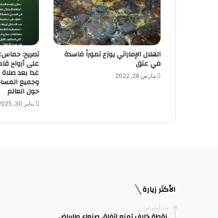
ل
ك
ت
ر
و
الهلال الإماراتي يوزع تموراً فاسدة
تصريح: حماس: 
ن
في عتق
على أرواح قاد
ي
غدا بعد صلاة
مارس 28, 2022
وجميع المساجد
حول العالم
يناير 30, 2025
الأكثر زيارة
منذ أسبوعين
.نقطة خلاف تمنع اتفاق صنعاء والرياض