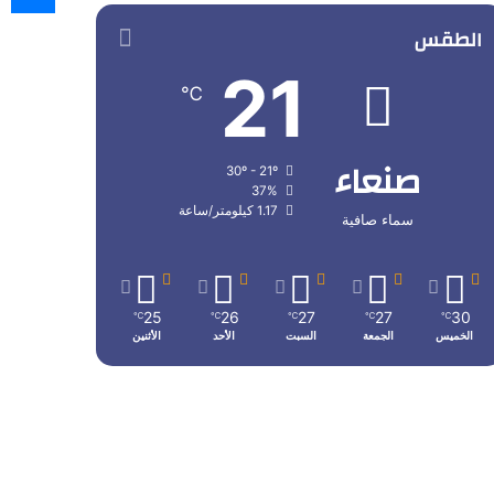
الطقس
21
℃
صنعاء
30º - 21º
37%
1.17 كيلومتر/ساعة
سماء صافية
25
26
27
27
30
℃
℃
℃
℃
℃
الخميس
الجمعة
السبت
الأحد
الأثنين