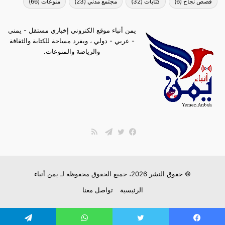
قصص نجاح
(6)
كتابات
(32)
مجتمع مدني
(23)
منوعات
(66)
يمن أنباء موقع الكتروني إخباري مستقل - يمني
- عربي - دولي ، ويفرد مساحة للكتابة والثقافة
والرياضة والمنوعات.
ملخص
الموقع
فيسبوك
تويتر
تيلقرام
RSS
© حقوق النشر 2026، جميع الحقوق محفوظة لـ
يمن أنباء
الرئيسية
تواصل معنا