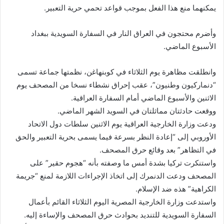
يمكنهما منع هذا الفعل بموجب قواعد تحمي حرية التعبير.
وأضرم محتجون في العراق النار في السفارة السويدية ببغداد
الأسبوع الماضي.
وانطلقت مظاهرة يوم الثلاثاء في كوبنهاغن، نظمتها جماعة تسمى
“دنماركيون وطنيون”، عقب إحراق نشطاء نسخا من المصحف يوم
الاثنين والأسبوع الماضي أمام السفارة العراقية.
ووقعت حادثتان مماثلتان في السويد الشهر الماضي.
ودعت وزارة الخارجية العراقية يوم الاثنين سلطات دول الاتحاد
الأوروبي إلى “إعادة النظر بسرعة فيما يسمى بحرية التعبير والحق
في التظاهر” بعد وقائع حرق المصحف.
واستنكرت تركيا بشدة أمس ما وصفته بأنه “هجوم حقير” على
المصحف ودعت الدنمرك إلى اتخاذ الإجراءات اللازمة لمنع “جريمة
الكراهية” هذه ضد الإسلام.
واستدعت وزارة الخارجية المصرية اليوم الثلاثاء القائم بأعمال
السفارة السويدية للتنديد بحوادث حرق المصحف والإساءة إليه.