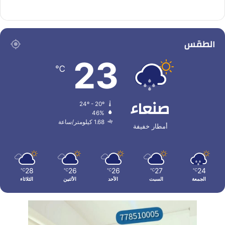
الطقس
23
℃
صنعاء
24º - 20º
46%
1.68 كيلومتر/ساعة
أمطار خفيفة
28
26
26
27
24
℃
℃
℃
℃
℃
الجمعة
السبت
الأحد
الأثنين
الثلاثاء