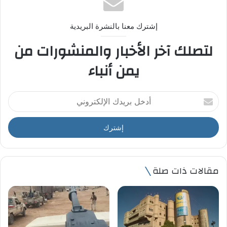
إشترك معنا بالنشرة البريدية
لتصلك آخر الأخبار والمنشورات من
يمن أنباء
أ
د
خ
ل
ب
ر
ي
مقالات ذات صلة
د
ك
ا
ل
إ
ل