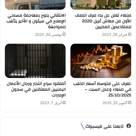
ك
ت
صنعاء تعلن عن بدء صرف النصف
الانتقالي يلوح بمهاجمة مسلحي
ر
الأول من معاش أبريل 2020
الإصلاح في سيئون و الأخير يتأهب
و
للمتقاعدين المدنيين
للمواجهة
ن
فبراير 28, 2023
نوفمبر 30, 2022
ي
.تعرف على متوسط أسعار الذهب
أطلقوا سراح التجار ورجال الأعمال
في صنعاء وعدن السبت –
اليمنيين المعتقلين في سجون
25/10/2025
الإمارات
أكتوبر 25, 2025
أبريل 7, 2023
تابعنا على فيسبوك