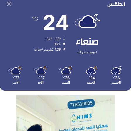
الطقس
24
℃
صنعاء
24º - 23º
36%
1.39 كيلومتر/ساعة
غيوم متفرقة
27
27
26
24
23
℃
℃
℃
℃
℃
الخميس
الجمعة
السبت
الأحد
الأثنين