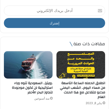
أ
د
خ
ل
ب
ر
ي
مقالات ذات صلة
د
ك
ا
ل
إ
ل
ك
ت
انطلاق الحمله الساعة التاسعة
.رويترز.. السعودية تتوه وراء
ر
من مساء اليوم.. الشعب اليمني
استراتيجية لن تكون موجودة
و
مدعو للتفاعل مع هذا الحدث
لتجاوز البحر الأحمر
ن
الهام
منذ أسبوعين
ي
يناير 8, 2023