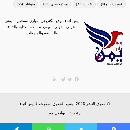
قصص نجاح
(6)
كتابات
(32)
مجتمع مدني
(23)
منوعات
(66)
يمن أنباء موقع الكتروني إخباري مستقل - يمني
- عربي - دولي ، ويفرد مساحة للكتابة والثقافة
والرياضة والمنوعات.
ملخص
الموقع
فيسبوك
تويتر
تيلقرام
RSS
© حقوق النشر 2026، جميع الحقوق محفوظة لـ
يمن أنباء
الرئيسية
تواصل معنا