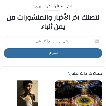
إشترك معنا بالنشرة البريدية
لتصلك آخر الأخبار والمنشورات من
يمن أنباء
أ
د
خ
ل
ب
ر
ي
مقالات ذات صلة
د
ك
ا
ل
إ
ل
ك