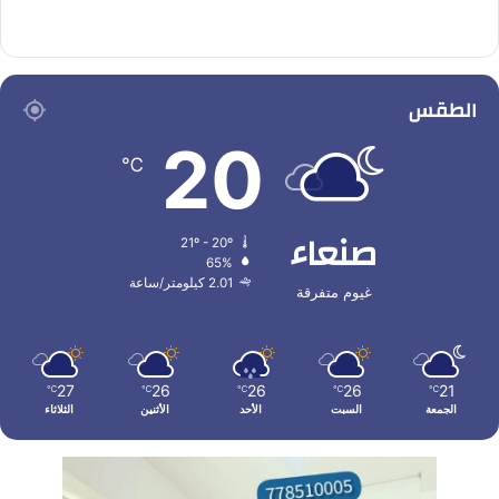
الطقس
20
℃
صنعاء
21º - 20º
65%
2.01 كيلومتر/ساعة
غيوم متفرقة
27
26
26
26
21
℃
℃
℃
℃
℃
الجمعة
السبت
الأحد
الأثنين
الثلاثاء