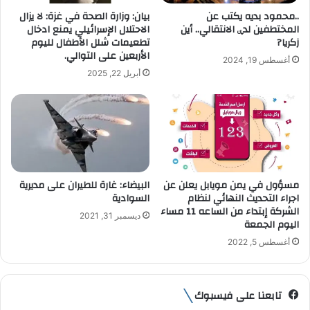
ت
..محمود بديه يكتب عن
بيان: وزارة الصحة في غزة: لا يزال
ر
المختطفين لدۑ الانتقالي.. أين
الاحتلال الإسرائيلي يمنع ادخال
و
زكريا?
تطعيمات شلل الأطفال لليوم
ن
الأربعين على التوالي.
أغسطس 19, 2024
ي
أبريل 22, 2025
مسؤول في يمن مويابل يعلن عن
البيضاء: غارة للطيران على مديرية
اجراء التحديث النهائي لنظام
السوادية
الشركة إبتداء من الساعه 11 مساء
ديسمبر 31, 2021
اليوم الجمعة
أغسطس 5, 2022
تابعنا على فيسبوك