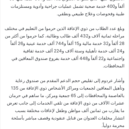
ألفاً و400 خدمة صحية تشمل عمليات جراحية وأدوية ومستلزمات
طبية وفحوصات وعلاج طبيعي ونطقي.
وبلغ عدد الطلاب من ذوي الإعاقة الذين حرموا من التعليم في مختلف
مراحله ثمانية آلاف و432 ألف طالب وطالبة، كما حرموا من أكثر من
28 ألفاً و32 خدمة مالية و15 ألفاً و744 ألف خدمة عينية و26 ألفاً
و24 ألف خدمة تأهيلية وستة آلاف و224 ألف خدمة ثقافية
واجتماعية و22 ألفاً و448 ألف خدمة بفروع صندوق المعاقين في
المحافظات.
وأشار عردوم إلى تقليص حجم الدعم المقدم من صندوق رعاية
وتأهيل المعاقين لجمعيات ومراكز الأشخاص ذوي الإعاقة من 135
بالعاصمة والمحافظات إلى 65 جمعية ومركز، ما ساهم في حرمان
عشرات الآلاف من ذوي الإعاقة من تلقي الخدمات إلى جانب تعرض
ما يقارب من ثمانين ألف مواطن وطفل لإعاقات مختلفة بسبب
انتشار مخلفات العدوان من قنابل عنقودية وقصف مباشر بأسلحة
محرمة دولياً.