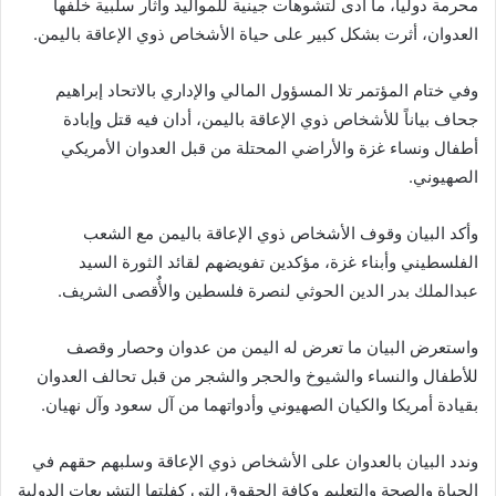
محرمة دولياً، ما أدى لتشوهات جينية للمواليد وآثار سلبية خلفها
العدوان، أثرت بشكل كبير على حياة الأشخاص ذوي الإعاقة باليمن.
وفي ختام المؤتمر تلا المسؤول المالي والإداري بالاتحاد إبراهيم
جحاف بياناً للأشخاص ذوي الإعاقة باليمن، أدان فيه قتل وإبادة
أطفال ونساء غزة والأراضي المحتلة من قبل العدوان الأمريكي
الصهيوني.
وأكد البيان وقوف الأشخاص ذوي الإعاقة باليمن مع الشعب
الفلسطيني وأبناء غزة، مؤكدين تفويضهم لقائد الثورة السيد
عبدالملك بدر الدين الحوثي لنصرة فلسطين والأٌقصى الشريف.
واستعرض البيان ما تعرض له اليمن من عدوان وحصار وقصف
للأطفال والنساء والشيوخ والحجر والشجر من قبل تحالف العدوان
بقيادة أمريكا والكيان الصهيوني وأدواتهما من آل سعود وآل نهيان.
وندد البيان بالعدوان على الأشخاص ذوي الإعاقة وسلبهم حقهم في
الحياة والصحة والتعليم وكافة الحقوق التي كفلتها التشريعات الدولية