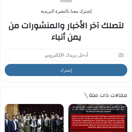
إشترك معنا بالنشرة البريدية
لتصلك آخر الأخبار والمنشورات من
يمن أنباء
أ
د
خ
ل
ب
ر
ي
مقالات ذات صلة
د
ك
ا
ل
إ
ل