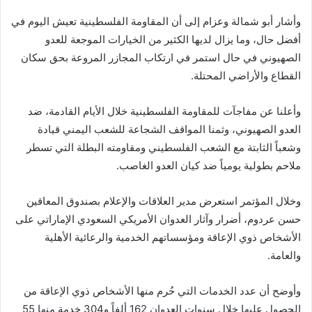
وأشار أبو شمالة وعزام إلى أن المقاومة الفلسطينية تعيش اليوم في
أفضل حال، وما يزال لديها الكثير من الخيارات الموجعة للعدو
الصهيوني في حال استمر في ارتكاب المجازر المروعة بحق سكان
القطاع والأراضي المحتلة.
وأعلنا عن مفاجآت للمقاومة الفلسطينية خلال الأيام القادمة، ضد
العدو الصهيوني، وثمنا المواقف الشجاعة للشعب اليمني قيادة
وشعباً الثابتة مع الشعب الفلسطيني ومقاومته البطلة التي تسطر
ملاحم بطولية يومياً ضد كيان العدو الغاصب.
وخلال المؤتمر استعرض مدير العلاقات والإعلام بصندوق المعاقين
حسن عردوم، أضرار وآثار العدوان الأمريكي السعودي الإماراتي على
الأشخاص ذوي الإعاقة ومؤسساتهم الخدمية والرعائية الأهلية
والعامة.
وأوضح أن عدد الخدمات التي حُرم منها الأشخاص ذوي الإعاقة من
الحصول عليها خلال سنوات العدوان 162 ألفاً و304 خدمة منها 55