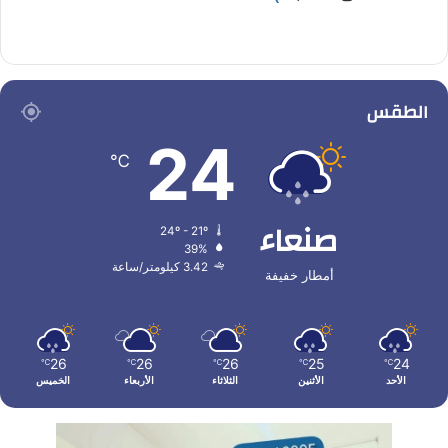
الطقس
24
℃
صنعاء
24º - 21º
39%
3.42 كيلومتر/ساعة
أمطار خفيفة
26
26
26
25
24
℃
℃
℃
℃
℃
الأحد
الأثنين
الثلاثاء
الأربعاء
الخميس