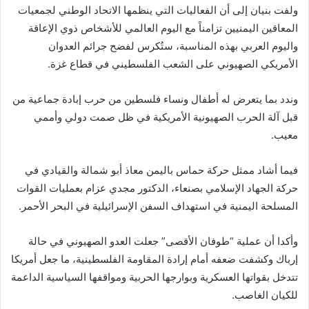
ولفت بنيان إلى أن الفعاليات التي ينظمها الاتحاد الوطني لجمعيات
المعاقين اليمنيين تزامناً مع اليوم العالمي للأشخاص ذوي الإعاقة
واليوم العربي بهذه المناسبة، ستُكرس لفضح جرائم العدوان
الأمريكي الصهيوني على الشعب الفلسطيني في قطاع غزة.
وندد بما يتعرض له أطفال ونساء فلسطين من حرب إبادة جماعية من
قبل آلة الحرب الصهيونية الأمريكية في ظل صمت دولي وأممي
معيب.
فيما أشاد ممثل حركة حماس باليمن معاذ أبو شمالة والقيادي في
حركة الجهاد الإسلامي بصنعاء، الدكتور مجدي عزام بعمليات القوات
المسلحة اليمنية في استهداف السفن الإسرائيلية في البحر الأحمر.
وأكدا أن عملية “طوفان الأقصى” جعلت العدو الصهيوني في حالة
إرباك وكشفت ضعفه أمام إرادة المقاومة الفلسطينية، ما جعل أمريكا
تتدخل بقواتها العسكرية وبوارجها الحربية ومواقفها السياسية الداعمة
للكيان الغاصب.