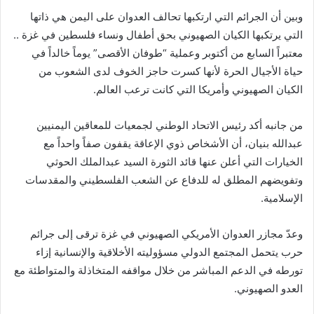
وبين أن الجرائم التي ارتكبها تحالف العدوان على اليمن هي ذاتها
التي يرتكبها الكيان الصهيوني بحق أطفال ونساء فلسطين في غزة ..
معتبراً السابع من أكتوبر وعملية “طوفان الأقصى” يوماً خالداً في
حياة الأجيال الحرة لأنها كسرت حاجز الخوف لدى الشعوب من
الكيان الصهيوني وأمريكا التي كانت ترعب العالم.
من جانبه أكد رئيس الاتحاد الوطني لجمعيات للمعاقين اليمنيين
عبدالله بنيان، أن الأشخاص ذوي الإعاقة يقفون صفاً واحداً مع
الخيارات التي أعلن عنها قائد الثورة السيد عبدالملك الحوثي
وتفويضهم المطلق له للدفاع عن الشعب الفلسطيني والمقدسات
الإسلامية.
وعدّ مجازر العدوان الأمريكي الصهيوني في غزة ترقى إلى جرائم
حرب يتحمل المجتمع الدولي مسؤوليته الأخلاقية والإنسانية إزاء
تورطه في الدعم المباشر من خلال مواقفه المتخاذلة والمتواطئة مع
العدو الصهيوني.