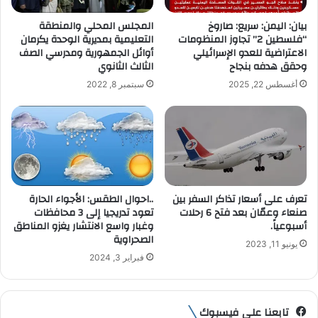
ك
ت
بيان: اليمن: سريع: صاروخ
المجلس المحلي والمنطقة
ر
“فلسطين 2” تجاوز المنظومات
التعليمية بمديرية الوحدة يكرمان
و
الاعتراضية للعدو الإسرائيلي
أوائل الجمهورية ومدرسي الصف
ن
وحقق هدفه بنجاح
الثالث الثانوي
ي
أغسطس 22, 2025
سبتمبر 8, 2022
تعرف على أسعار تذاكر السفر بين
..احوال الطقس: الأجواء الحارة
صنعاء وعمّان بعد فتح 6 رحلات
تعود تدريجيا إلى 3 محافظات
أسبوعياً.
وغبار واسع الانتشار يغزو المناطق
الصحراوية
يونيو 11, 2023
فبراير 3, 2024
تابعنا على فيسبوك