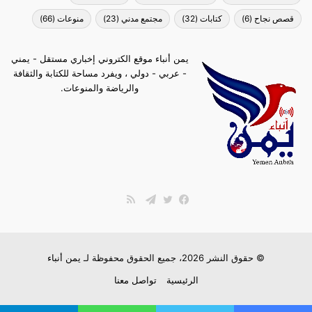
قصص نجاح
(6)
كتابات
(32)
مجتمع مدني
(23)
منوعات
(66)
يمن أنباء موقع الكتروني إخباري مستقل - يمني
- عربي - دولي ، ويفرد مساحة للكتابة والثقافة
والرياضة والمنوعات.
ملخص
الموقع
فيسبوك
تويتر
تيلقرام
RSS
© حقوق النشر 2026، جميع الحقوق محفوظة لـ
يمن أنباء
الرئيسية
تواصل معنا