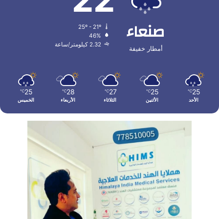
صنعاء
25º - 21º
46%
2.32 كيلومتر/ساعة
أمطار خفيفة
25
28
27
25
25
℃
℃
℃
℃
℃
الأحد
الأثنين
الثلاثاء
الأربعاء
الخميس