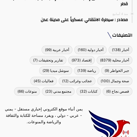
قطر
منذ 4 أسابيع
مصادر : سيطرة الانتقالي عسكرياً على مدينة عدن
التصنيفات
أخبار
(138)
أخبار دولية
(160)
أخبار عربية
(99)
أخبار محلية
(8379)
إقتصاد
(973)
تقارير وتحقيقات
(7)
جبر الخواطر
(9)
رياضة
(139)
سوشل ميديا
(29)
صحة وجمال
(100)
عجائب وغرائب
(12)
فعاليات
(45)
قصص نجاح
(6)
كتابات
(32)
مجتمع مدني
(23)
منوعات
(66)
يمن أنباء موقع الكتروني إخباري مستقل - يمني
- عربي - دولي ، ويفرد مساحة للكتابة والثقافة
والرياضة والمنوعات.