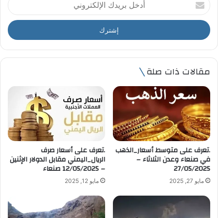
أ
د
خ
ل
ب
ر
ي
مقالات ذات صلة
د
ك
ا
ل
إ
ل
ك
ت
.تعرف على متوسط أسعار_الذهب
.تعرف على أسعار صرف
ر
في صنعاء وعدن الثلاثاء –
الريال_اليمني مقابل الدولار الإثنين
و
27/05/2025
– 12/05/2025 صنعاء
ن
مايو 27, 2025
مايو 12, 2025
ي