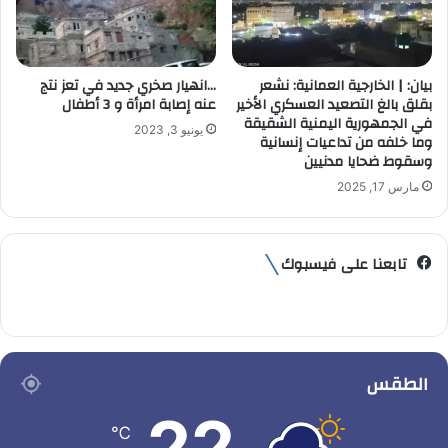
بيان: | الخارجية العمانية: نشعر
…انهيار صخري جديد في تعز نتج
بقلق بالغ التصعيد العسكري الأخير
عنه إصابة امرأة و 3 أطفال
في الجمهورية اليمنية الشقيقة
يونيو 3, 2023
وما خلفه من تداعيات إنسانية
وسقوط ضحايا مدنيين
مارس 17, 2025
تابعنا على فيسبوك
الطقس
22
℃