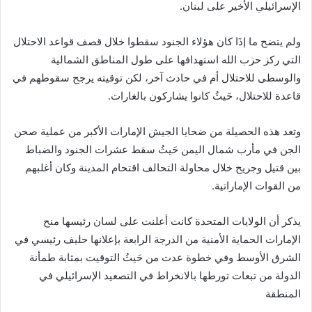
الإسرائيلي الأخير على لبنان.
ولم يتضح ما إذَا كان هؤلاء الجنود سقطوا خلال قصف قواعد الاحتلال
التي ركز حزب الله استهدافها على طول المناطق الشمالية
والوسطى للاحتلال أم في حادث آخر، لكن توقيته يرجح سقوطهم في
قاعدة للاحتلال، حَيثُ كانوا يشاركون بالغارات.
وتعد هذه الحصيلة من ضحايا الجيش الإمارات الأكبر من عملية صحن
الجن في مأرب شمال اليمن حَيثُ سقط عشرات الجنود والضباط
بين قتيل وجريح خلال محاولة التحالف اقتحام المدينة وكان أغلبهم
من القوات الإماراتية.
يذكر أن الولايات المتحدة كانت أعلنت على لسان رئيسها منح
الإمارات الحماية الأمنية من الدرجة الرابعة بإعلانها حليف رئيسي في
الشرق الأوسط وفي خطوة عدت من حَيثُ التوقيت بمثابة طمأنة
الدولة من تبعات تورطها بالانخراط في التصعيد الإسرائيلي في
المنطقة