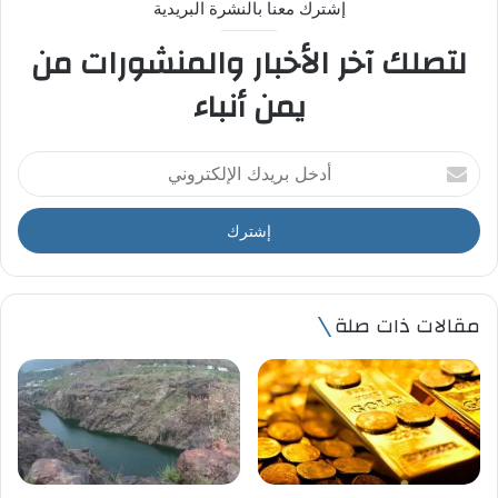
إشترك معنا بالنشرة البريدية
لتصلك آخر الأخبار والمنشورات من
يمن أنباء
أ
د
خ
ل
ب
ر
ي
مقالات ذات صلة
د
ك
ا
ل
إ
ل
ك
ت