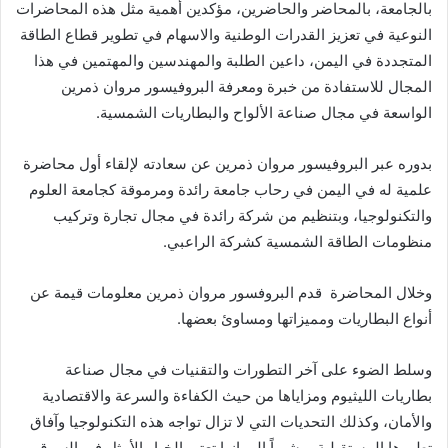
بالجامعة، بالمحاضر والحاضرين، مؤكدين أهمية مثل هذه المحاضرات
النوعية في تعزيز القدرات الوطنية والاسهام في تطوير قطاع الطاقة
المتجددة في اليمن، داعين الطلبة والمهندسين والمهتمين في هذا
المجال للاستفادة من خبرة ومعرفة البروفيسور مروان ذمرين
الواسعة في مجال صناعة الألواح والبطاريات الشمسية.
بدوره عبر البروفيسور مروان ذمرين عن سعادته لإلقاء أول محاضرة
علمية له في اليمن في رحاب جامعة رائدة ومرموقة كجامعة العلوم
والتكنولوجيا، وبتنظيم من شركة رائدة في مجال تجارة وتركيب
منظومات الطاقة الشمسية كشركة الراعبي.
وخلال المحاضرة قدم البروفسور مروان ذمرين معلومات قيمة عن
أنواع البطاريات ومميزاتها ومساوئ بعضها.
وسلط الضوء على آخر التطورات والتقنيات في مجال صناعة
بطاريات الليثيوم ومزاياها من حيث الكفاءة والسرعة والاقتصادية
والأمان، وكذلك التحديات التي لا تزال تواجه هذه التكنولوجيا وآفاق
تطورها المستقبلية، مشيراً إلى انها تعتبر الخيار الأمثل في السوق