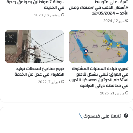
.تعرف على متوسط
…وفاة 7 مواطنين بصواعق رعدية
ر
#أسعار_الذهب في #صنعاء وعدن
في الحديدة
و
الأحد – 12/05/2024
سبتمبر 16, 2023
ن
مايو 12, 2024
ي
تصريح: قيادة العمليات المشتركة
خروج مفاجئ لمحطات توليد
في العراق: ننفي بشكل قاطع
الكهرباء في عدن عن الخدمة
استخدام الحوثيين معسكرا للتدريب
فبراير 7, 2022
في محافظة ديالى العراقية
مارس 21, 2025
تابعنا على فيسبوك