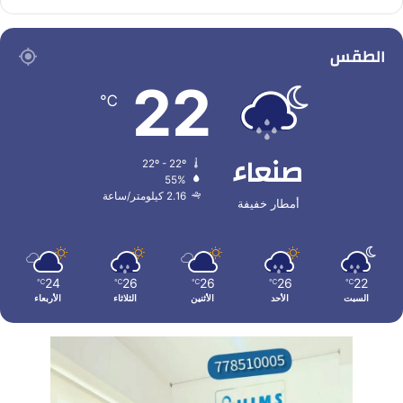
الطقس
22
℃
صنعاء
22º - 22º
55%
2.16 كيلومتر/ساعة
أمطار خفيفة
24
26
26
26
22
℃
℃
℃
℃
℃
السبت
الأحد
الأثنين
الثلاثاء
الأربعاء