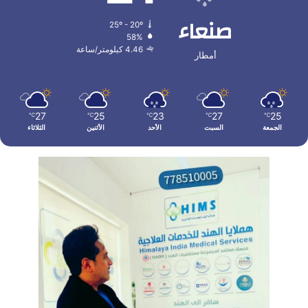
صنعاء
25º - 20º
58%
4.46 كيلومتر/ساعة
أمطار
27
25
23
27
25
℃
℃
℃
℃
℃
الجمعة
السبت
الأحد
الأثنين
الثلاثاء