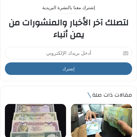
إشترك معنا بالنشرة البريدية
لتصلك آخر الأخبار والمنشورات من
يمن أنباء
أ
د
خ
ل
ب
ر
ي
مقالات ذات صلة
د
ك
ا
ل
إ
ل
ك