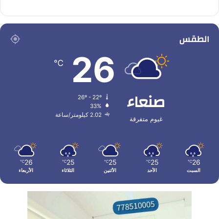
الطقس
26
℃
صنعاء
26º - 22º
33%
2.02 كيلومتر/ساعة
غيوم متفرقة
26
25
25
25
26
℃
℃
℃
℃
℃
السبت
الأحد
الأثنين
الثلاثاء
الأربعاء