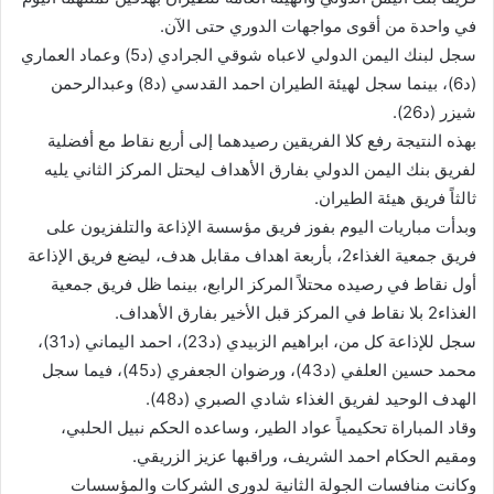
في واحدة من أقوى مواجهات الدوري حتى الآن.
سجل لبنك اليمن الدولي لاعباه شوقي الجرادي (د5) وعماد العماري
(د6)، بينما سجل لهيئة الطيران احمد القدسي (د8) وعبدالرحمن
شيزر (د26).
بهذه النتيجة رفع كلا الفريقين رصيدهما إلى أربع نقاط مع أفضلية
لفريق بنك اليمن الدولي بفارق الأهداف ليحتل المركز الثاني يليه
ثالثاً فريق هيئة الطيران.
وبدأت مباريات اليوم بفوز فريق مؤسسة الإذاعة والتلفزيون على
فريق جمعية الغذاء2، بأربعة اهداف مقابل هدف، ليضع فريق الإذاعة
أول نقاط في رصيده محتلاً المركز الرابع، بينما ظل فريق جمعية
الغذاء2 بلا نقاط في المركز قبل الأخير بفارق الأهداف.
سجل للإذاعة كل من، ابراهيم الزبيدي (د23)، احمد اليماني (د31)،
محمد حسين العلفي (د43)، ورضوان الجعفري (د45)، فيما سجل
الهدف الوحيد لفريق الغذاء شادي الصبري (د48).
وقاد المباراة تحكيمياً عواد الطير، وساعده الحكم نبيل الحلبي،
ومقيم الحكام احمد الشريف، وراقبها عزيز الزريقي.
وكانت منافسات الجولة الثانية لدوري الشركات والمؤسسات