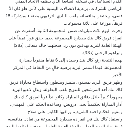
القدم السباعية، في نسخته السابعة الذي ينظمه الاتحاد اليمني
الرياضي للشركات، برعاية الاتصالات اليمنية على كأس طو فان الأ
قصى، ويحتضن منافساته ملعب النادي الترفيهي بصنعاء بمشاركة 18
فريقاً، موزعة على ثلاثة مجموعات.
وجرت اليوم ثلاث مباريات ضمن المجموعة الثانية، أسفرت عن
انفراد فريق كاك بنك بصدارة المجموعة بعدما حقق فوزاً ثميناً على
الهيئة العامة للبريد بهدفين دون رد، سجلهما خالد متعافي (د28)
وابراهيم الرحبي (د33).
بهذه النتيجة رفع كاك بنك رصيده إلى 6 نقاط منفرداً بصدارة
المجموعة، فيما استمر البريد برصيد خالٍ من النقاط في المركز
الأخير.
وظهر فريق البريد بمستوى متميز ومتطور، واستطاع مجاراة فريق
كاك بنك أحد المرشحين للتتويج بلقب البطولة، وبذل لاعبو البريد
مجهوداً كبيراً خلال دقائق المباراة وكانوا نداً قوياً لفريق كاك بنك.
أدار المباراة تحكيمياً يحيى درويش، وساعده الحكم علي المهتدي،
ومقيم الحكام احمد الشريف، وراقبها الكابتن علي صلاح.
واستفاد كاك بنك في انفراده بصدارة المجموعة من تعادل منافسيه
فريقا بنك اليمن الدولي والهيئة العامة للطيران بهدفين لمثلهما اليوم