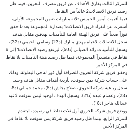
للمركز الثالث بفارق الأهداف عن فريق مصرف البحرين، فيما ظل
رصيد فريق الاتصالات2 خالياً من النقاط.
فيما أقيمت أمس الخميس ثلاثة مباريات ضمن المجموعة الأولى،
أسفرت عن انفراد فريق الاتصالات1 بصدارة المجموعة بعدما حقق
فوزاً صعباً على فريق الهيئة العامة للتأمينات بهدفين مقابل هدف.
سجل للاتصالات لاعباه مهدي مبارك (د23) وسامي الحيمي (د32)،
وسجل للتأمينات رائد الضياني (د50)، ليرتفع رصيد الاتصالات1 إلى 6
نقاط في متصدراً المجموعة، فيما ظل رصيد هيئة التأمينات بلا نقاط
في المركز الأخير.
وحقق فريق شركة الحروي للصرافة أول فوز له في البطولة، وذلك
على حساب شركة يمن سوفت، بأربعة أهداف مقابل هدف وحيد.
سجل رباعية شركة الحروي، صلاح بجاش (د5)، محمد جمالي (د8،
د23)، وعصام عبده (د21)، وسجل الهدف لوحيد ليمن سوفت لاعبه
عبدالله هاجر (د18).
ووضع فريق شركة الحروي أول ثلاث نقاط في رصيده، ليتقدم
للمركز الرابع، بينما ظل رصيد فريق شركة يمن سوفت بلا نقاط في
المركز الأخير.