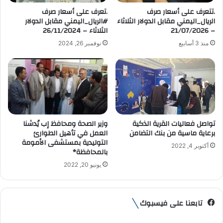
ت
.تتعرف على أسعار صرف
.تعرف على أسعار صرف
ر
الريال_اليمني مقابل الدولار الثلاثاء
#الريال_اليمني مقابل الدولار
و
– 21/07/2026
الثلاثاء – 26/11/2024
ن
منذ 3 أسابيع
نوفمبر 26, 2024
ي
تواصل فعاليات القرية الذكية
وزير الصحة ومحافظ إب يُدشنا
برعاية ماسية من بنك التضامن
العمل في تأهيل الطوارئ
التوليدية بمستشفى الأمومة
أكتوبر 4, 2022
بالمحافظة*
يونيو 20, 2022
تابعنا على فيسبوك