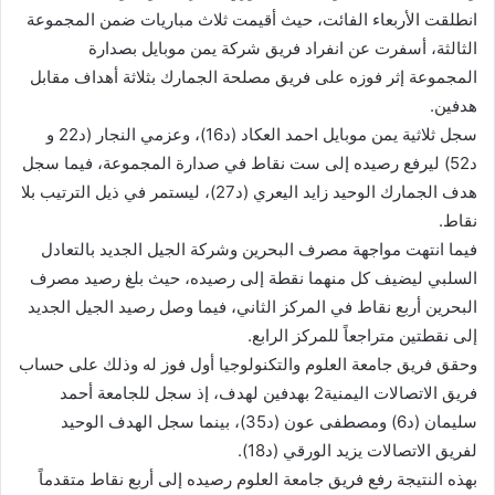
انطلقت الأربعاء الفائت، حيث أقيمت ثلاث مباريات ضمن المجموعة
الثالثة، أسفرت عن انفراد فريق شركة يمن موبايل بصدارة
المجموعة إثر فوزه على فريق مصلحة الجمارك بثلاثة أهداف مقابل
هدفين.
سجل ثلاثية يمن موبايل احمد العكاد (د16)، وعزمي النجار (د22 و
د52) ليرفع رصيده إلى ست نقاط في صدارة المجموعة، فيما سجل
هدف الجمارك الوحيد زايد اليعري (د27)، ليستمر في ذيل الترتيب بلا
نقاط.
فيما انتهت مواجهة مصرف البحرين وشركة الجيل الجديد بالتعادل
السلبي ليضيف كل منهما نقطة إلى رصيده، حيث بلغ رصيد مصرف
البحرين أربع نقاط في المركز الثاني، فيما وصل رصيد الجيل الجديد
إلى نقطتين متراجعاً للمركز الرابع.
وحقق فريق جامعة العلوم والتكنولوجيا أول فوز له وذلك على حساب
فريق الاتصالات اليمنية2 بهدفين لهدف، إذ سجل للجامعة أحمد
سليمان (د6) ومصطفى عون (د35)، بينما سجل الهدف الوحيد
لفريق الاتصالات يزيد الورقي (د18).
بهذه النتيجة رفع فريق جامعة العلوم رصيده إلى أربع نقاط متقدماً