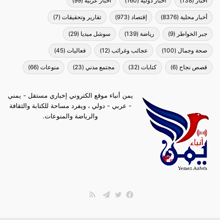
أخبار
(138)
أخبار دولية
(160)
أخبار عربية
(99)
أخبار محلية
(8376)
إقتصاد
(973)
تقارير وتحقيقات
(7)
جبر الخواطر
(9)
رياضة
(139)
سوشل ميديا
(29)
صحة وجمال
(100)
عجائب وغرائب
(12)
فعاليات
(45)
قصص نجاح
(6)
كتابات
(32)
مجتمع مدني
(23)
منوعات
(66)
يمن أنباء موقع الكتروني إخباري مستقل - يمني
- عربي - دولي ، ويفرد مساحة للكتابة والثقافة
والرياضة والمنوعات.
ملخص
الموقع
فيسبوك
تويتر
تيلقرام
RSS