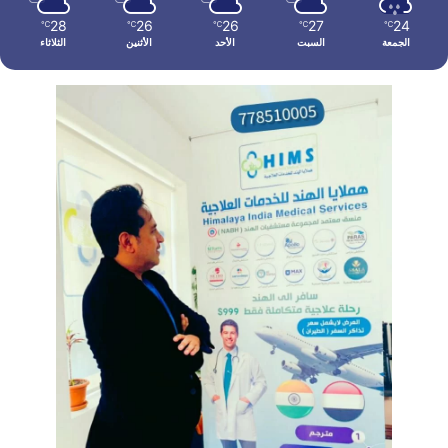
28
26
26
27
24
℃
℃
℃
℃
℃
الجمعة
السبت
الأحد
الأثنين
الثلاثاء