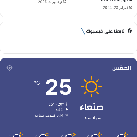
نوفمبر 4, 2025
فبراير 28, 2024
تابعنا على فيسبوك
الطقس
25
℃
صنعاء
25º - 20º
44%
5.14 كيلومتر/ساعة
سماء صافية