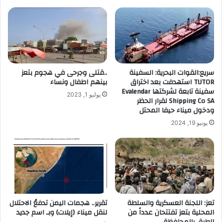
ك
ا
ل
إ
ل
ك
ت
سريع:القوات البحرية: السفينة
..قتلى وجرحى في هجوم بتعز
ر
TUTOR استهدفت بعد اختراق
بينهم اطفال ونساء
و
سفينة تابعة لشركتها Evalendar
يوليو 1, 2023
ن
Shipping Co SA لقرار الحظر
ي
ودخول ميناء حيفا المحتل
يونيو 19, 2024
تعز: اللجنة العسكرية والسلطة
تقرير.. هجمات اليمن تدفعُ الاحتلال
المحلية بتعز تفتتحان عدداً من
لنقل ميناء (إيلات) وبـ اسم جديد
الطرق بالمحافظة