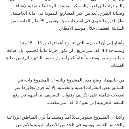
والمبادرات الزراعية والسمكية، وتنفذه الوحدة التنفيذية لإنشاء
وصيانة الطرق، يُعد من أكبر المشاريع التنموية في أمانة العاصمة،
نظرًا لدوره الحيوي في استيعاب مياه وسيول الأمطار القادمة من
السائلة العظمى خلال موسم الأمطار.
وأشار إلى أن البحيرة، التي تتراوح أعماقها بين 13 – 15 مترا
وبمساحة 44 ألف متر مربع ، لن تكون خزانا مائياً فحسب، بل إضافة
جمالية وبيئية، ومتنفساً عاماً كبيراً بجوار حديقة الشهيد الرئيس صالح
الصماد.
من جانبهما، أوضح مدير المشروع ونائبه أن المشروع واجه في
السابق بعض التعثرات الفنية والخدمية، إلا أنه جرى تجاوزها عبر
تعديلات شاملة على الكريف وقنوات التصريف، ما أسهم في رفع
السعة التخزينية إلى نحو 22 ألف متر مكعب.
وأكدَا أن المشروع سيوفر بديلاً آمناً ومستداماً لري المناطق الزراعية
والحدائق العامة، ويسهم في الحد من الأضرار البيئية والأمراض