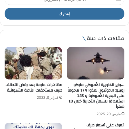
د
خ
ل
ب
ر
ي
مقالات ذات صلة
د
ك
ا
ل
إ
ل
ك
ت
،،،وزير الخارجية الأميركي ماركو
مظاهرات عارمة بعد رفض التحالف
ر
روبيو: الحوثيون نفذوا 174 هجوماً
صرف مستحقات النخبة الشبوانية
و
على البحرية الأميركية و 145
فبراير 8, 2022
ن
استهدافاً للسفن التجارية خلال 18
ي
شهراً
مارس 20, 2025
.تعرف على أسعار صرف