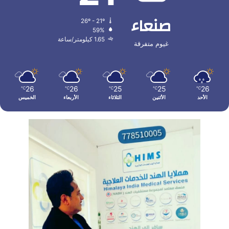
صنعاء
26º - 21º
59%
1.65 كيلومتر/ساعة
غيوم متفرقة
26
26
25
25
26
℃
℃
℃
℃
℃
الأحد
الأثنين
الثلاثاء
الأربعاء
الخميس