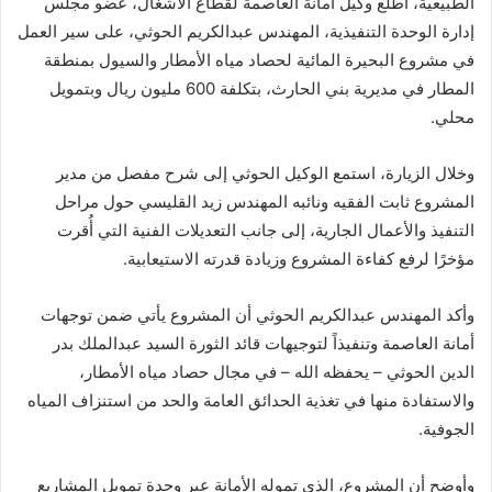
الطبيعية، اطّلع وكيل أمانة العاصمة لقطاع الأشغال، عضو مجلس
إدارة الوحدة التنفيذية، المهندس عبدالكريم الحوثي، على سير العمل
في مشروع البحيرة المائية لحصاد مياه الأمطار والسيول بمنطقة
المطار في مديرية بني الحارث، بتكلفة 600 مليون ريال وبتمويل
محلي.
وخلال الزيارة، استمع الوكيل الحوثي إلى شرح مفصل من مدير
المشروع ثابت الفقيه ونائبه المهندس زيد القليسي حول مراحل
التنفيذ والأعمال الجارية، إلى جانب التعديلات الفنية التي أُقرت
مؤخرًا لرفع كفاءة المشروع وزيادة قدرته الاستيعابية.
وأكد المهندس عبدالكريم الحوثي أن المشروع يأتي ضمن توجهات
أمانة العاصمة وتنفيذاً لتوجيهات قائد الثورة السيد عبدالملك بدر
الدين الحوثي – يحفظه الله – في مجال حصاد مياه الأمطار،
والاستفادة منها في تغذية الحدائق العامة والحد من استنزاف المياه
الجوفية.
وأوضح أن المشروع، الذي تموله الأمانة عبر وحدة تمويل المشاريع