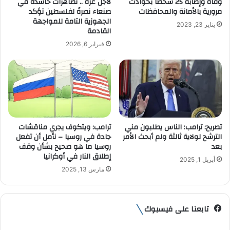
وفاة وإصابة 25 شخصا بحوادث
لاجل غزة .. تظاهرات حاشدة في
ر
مرورية بالأمانة والمحافظات
صنعاء نصرةً لفلسطين تؤكد
و
الجهوزية التامة للمواجهة
يناير 23, 2023
ن
القادمة
ي
فبراير 6, 2026
تصريح: ترامب: الناس يطلبون مني
ترامب: ويتكوف يجري مناقشات
الترشح لولاية ثالثة ولم أبحث الأمر
جادة في روسيا – نأمل أن تفعل
بعد
روسيا ما هو صحيح بشأن وقف
إطلاق النار في أوكرانيا
أبريل 1, 2025
مارس 13, 2025
تابعنا على فيسبوك