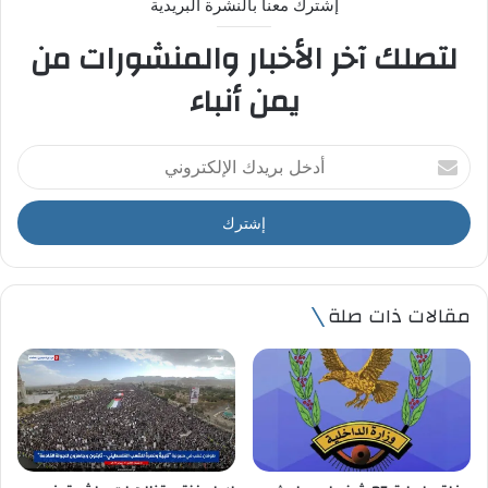
إشترك معنا بالنشرة البريدية
لتصلك آخر الأخبار والمنشورات من
يمن أنباء
أ
د
خ
ل
ب
ر
ي
مقالات ذات صلة
د
ك
ا
ل
إ
ل
ك
ت