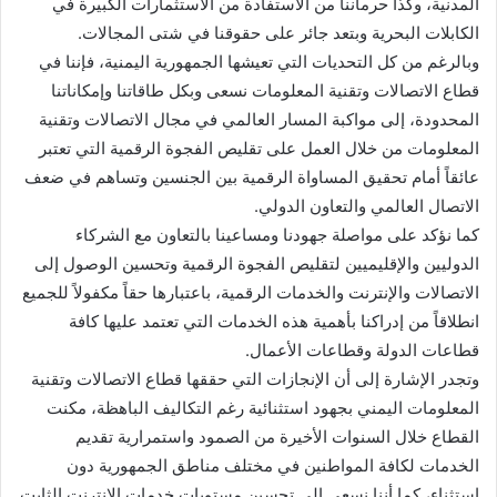
المدنية، وكذا حرماننا من الاستفادة من الاستثمارات الكبيرة في
الكابلات البحرية وبتعد جائر على حقوقنا في شتى المجالات.
وبالرغم من كل التحديات التي تعيشها الجمهورية اليمنية، فإننا في
قطاع الاتصالات وتقنية المعلومات نسعى وبكل طاقاتنا وإمكاناتنا
المحدودة، إلى مواكبة المسار العالمي في مجال الاتصالات وتقنية
المعلومات من خلال العمل على تقليص الفجوة الرقمية التي تعتبر
عائقاً أمام تحقيق المساواة الرقمية بين الجنسين وتساهم في ضعف
الاتصال العالمي والتعاون الدولي.
كما نؤكد على مواصلة جهودنا ومساعينا بالتعاون مع الشركاء
الدوليين والإقليميين لتقليص الفجوة الرقمية وتحسين الوصول إلى
الاتصالات والإنترنت والخدمات الرقمية، باعتبارها حقاً مكفولاً للجميع
انطلاقاً من إدراكنا بأهمية هذه الخدمات التي تعتمد عليها كافة
قطاعات الدولة وقطاعات الأعمال.
وتجدر الإشارة إلى أن الإنجازات التي حققها قطاع الاتصالات وتقنية
المعلومات اليمني بجهود استثنائية رغم التكاليف الباهظة، مكنت
القطاع خلال السنوات الأخيرة من الصمود واستمرارية تقديم
الخدمات لكافة المواطنين في مختلف مناطق الجمهورية دون
استثناء، كما أننا نسعى إلى تحسين مستويات خدمات الانترنت الثابت