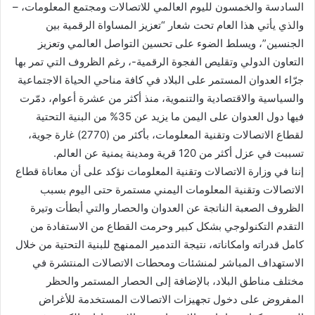
السادسة والخمسون لليوم العالمي للاتصالات ومجتمع المعلومات، –
والذي يأتي هذا العام تحت شعار “تعزيز المساواة الرقمية بين
الجنسين”، ويسلط الضوء على تحسين التواصل العالمي وتعزيز
التعاون الدولي وتقليص الفجوة الرقمية-، رغم الظروف التي تمر بها
جرّاء العدوان المستمر على البلاد في كافة مناحي الحياة الاجتماعية
والسياسية والاقتصادية والتنموية، منذ أكثر من عشرة أعوام، دمّرت
فيها دول العدوان على اليمن ما يزيد عن 35% من البنية التحتية
لقطاع الاتصالات وتقنية المعلومات، بأكثر من (2770) غارة جوية،
تسببت في عزل أكثر من 120 قرية ومدينة يمنية عن العالم.
إننا في وزارة الاتصالات وتقنية المعلومات نؤكد على أن معاناة قطاع
الاتصالات وتقنية المعلومات اليمني مستمرة حتى اليوم بسبب
الظروف الصعبة الناتجة عن العدوان والحصار والتي أبطأت وتيرة
التقدم التكنولوجي بشكل كبير وحرمت القطاع من الاستفادة من
كامل قدراته وامكاناته، نتيجة التدمير الممنهج للبنية التحتية من خلال
الاستهداف المباشر لمنشئات ومحطات الاتصالات المنتشرة في
مختلف مناطق البلاد، بالإضافة إلى الحصار المستمر والحظر
المفروض على دخول تجهيزات الاتصالات المستخدمة للأغراض