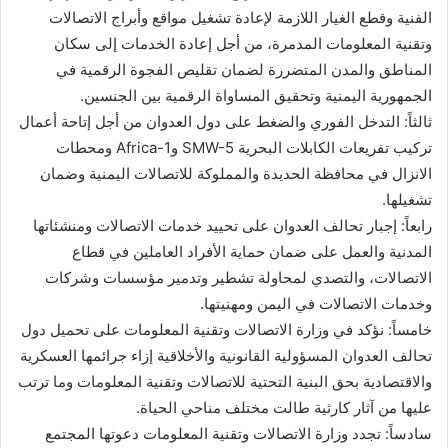
الفنية وقطع الغيار اللازمة لإعادة تشغيل مواقع وأبراج الاتصالات
وتقنية المعلومات المدمرة، من أجل إعادة الخدمات إلى سكان
المناطق والمدن المتضررة لضمان تقليص الفجوة الرقمية في
الجمهورية اليمنية وتحقيق المساواة الرقمية بين الجنسين.
ثالثاً: التدخل الفوري والضغط على دول العدوان من أجل إتاحة أعمال
تركيب تفريعات الكابلات البحرية SMW-5 وAfrica-1 ومحطات
الانزال في محافظة الحديدة والمملوكة للاتصالات اليمنية وضمان
تشغيلها.
رابعاً: إجبار تحالف العدوان على تحييد خدمات الاتصالات ومنشئاتها
المدنية والعمل على ضمان حماية الأفراد العاملين في قطاع
الاتصالات، والتصدي لمحاولة تشطير وتدمير مؤسسات وشركات
وخدمات الاتصالات في اليمن ومهنيتها.
خامساً: نؤكد في وزارة الاتصالات وتقنية المعلومات على تحميل دول
تحالف العدوان المسؤولية القانونية والأخلاقية إزاء جرائمها العسكرية
والاقتصادية بحق البنية التحتية للاتصالات وتقنية المعلومات وما ترتب
عليها من آثار كارثية طالت مختلف مناحي الحياة.
سادساً: تجدد وزارة الاتصالات وتقنية المعلومات دعوتها المجتمع