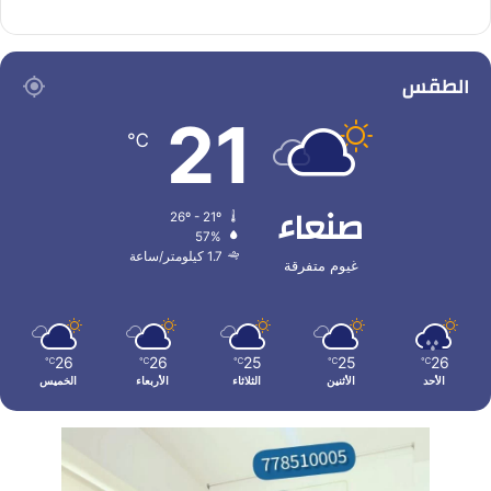
الطقس
21
℃
صنعاء
26º - 21º
57%
1.7 كيلومتر/ساعة
غيوم متفرقة
26
26
25
25
26
℃
℃
℃
℃
℃
الأحد
الأثنين
الثلاثاء
الأربعاء
الخميس