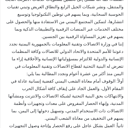
والمتنقل، ونشر شبكات الجيل الرابع والنطاق العريض وتبني تقنيات
الحوسبة السحابية، وبما يسهم في توطين التكنولوجيا وتوسيع
انتشارها، لتمكين المجتمع اليمني من الاستفادة منها والحصول على
مختلف الخدمات عبر المنصات الرقمية والتطبيقات الذكية وبما
يسهم في تعزيز المساواة الرقمية بين الجنسين.
إننا في وزارة الاتصالات وتقنية المعلومات بالجمهورية اليمنية نجدد
دعوتنا للأمم المتحدة والاتحاد الدولي للاتصالات وكافة المنظمات
الإنسانية والدولية للالتزام بمسؤولياتها الإنسانية والأخلاقية إزاء ما
تتعرض له البنية التحتية لقطاع الاتصالات وتقنية المعلومات في
اليمن منذ أكثر من عشرة أعوام ونجدد المطالبة بما يلي:
أولاً: الوقوف أمام معاناة الشعب اليمني كقضية إنسانية عادلة في
المقام الأول، والعمل الجاد على إيقاف كافة أشكال الحرب
والانتهاكات بحق البنية التحتية لشبكة الاتصالات والانترنت ومنشآتها
المدنية، وإنهاء الحصار المفروض على معدات وتجهيزات وأنظمة
الاتصالات ذات الاستخدام المدني، وتسهيل دخولها إلى اليمن، بما
يسهم في التخفيف من معاناة الشعب اليمني.
ثانياً: العمل بشكل عاجل على رفع الحصار وإتاحة وصول التجهيزات