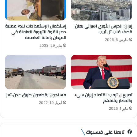
إ
ل
ك
ت
إيران: الحرس الثوري الايراني يعلن
إستكمال الإستعدادات لبدء عملية
ر
قصف قلب تل أبيب
حصر القوة التربوية العاملة في
و
الميدان بامانة العاصمة
مارس 6, 2026
ن
يناير 29, 2023
ي
تصريح ل ترمب: اقتصاد إيران سيء
مسلحون يقطعون طريق عدن-تعز
والحصار يخنقهم
أبريل 19, 2022
مايو 1, 2026
تابعنا على فيسبوك