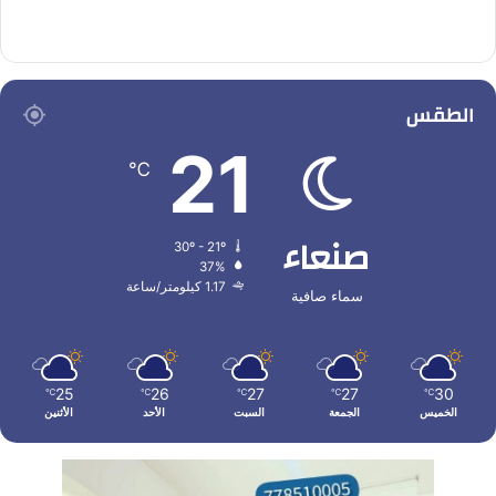
الطقس
21
℃
صنعاء
30º - 21º
37%
1.17 كيلومتر/ساعة
سماء صافية
25
26
27
27
30
℃
℃
℃
℃
℃
الخميس
الجمعة
السبت
الأحد
الأثنين