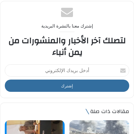
إشترك معنا بالنشرة البريدية
لتصلك آخر الأخبار والمنشورات من
يمن أنباء
أ
د
خ
ل
ب
ر
ي
مقالات ذات صلة
د
ك
ا
ل