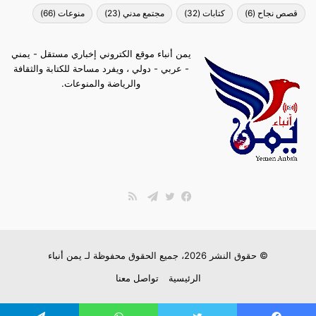
قصص نجاح
(6)
كتابات
(32)
مجتمع مدني
(23)
منوعات
(66)
يمن أنباء موقع الكتروني إخباري مستقل - يمني
- عربي - دولي ، ويفرد مساحة للكتابة والثقافة
والرياضة والمنوعات.
ملخص
الموقع
فيسبوك
تويتر
تيلقرام
RSS
© حقوق النشر 2026، جميع الحقوق محفوظة لـ
يمن أنباء
الرئيسية
تواصل معنا