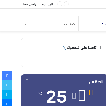
الرئيسية
تواصل معنا
بحث
عن
تابعنا على فيسبوك
في
الطقس
تو
25
سك
℃
ما