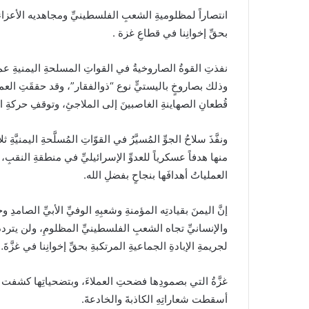
انتصاراً لمظلوميةِ الشعبِ الفلسطينيِّ ومجاهديه الأعزاء، و
بحقِّ إخوانِنا في قطاعِ غزة .
نفذتِ القوةُ الصاروخيةُ في القواتِ المسلحةِ اليمنيةِ عملي
وذلك بصاروخٍ باليستيٍّ نوع “ذوالفقار”، وقد حققَتِ العملي
قُطعانِ الصهاينةِ الغاصبينَ إلى الملاجئِ، وتوقفِ حركةِ ا
ونفَّذَ سلاحُ الجوِّ المُسيَّرُ في القوّاتِ المُسلَّحةِ اليمني
منها هدفاً عسكرياً للعدوِّ الإسرائيليِّ في منطقةِ النقبِ،
العملياتُ أهدافَها بنجاحٍ بفضلِ الله.
إنَّ اليمنَ بقيادتِه المؤمنةِ وشعبِهِ الوفيِّ الأبيِّ الصامدِ 
والإنسانيِّ تجاه الشعبِ الفلسطينيِّ المظلومِ، ولن يترددَ
لجريمةِ الإبادةِ الجماعيةِ المرتكبةِ بحقِّ إخوانِنا في غزَّةَ
غزَّةُ التي بصمودِها فضحتِ العملاءَ، وبتضحياتِها كشفت زيف
أسقطت شعاراتِهِ الكاذبةَ والخادعةَ.