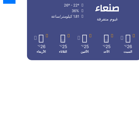
صنعاء
26º - 22º
36%
1.81 كيلومتر/ساعة
غيوم متفرقة
26
25
25
25
26
℃
℃
℃
℃
℃
السبت
الأحد
الأثنين
الثلاثاء
الأربعاء