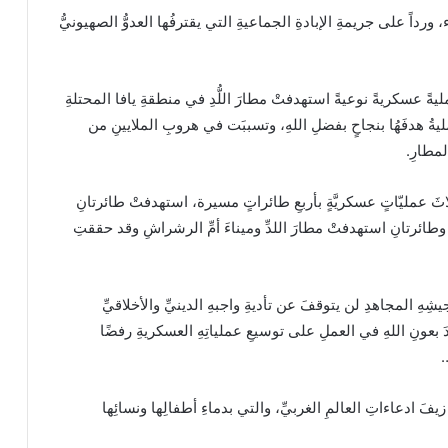
رداً على جريمةِ الإبادةِ الجماعيةِ التي يقترفُها العدوُّ الصهيونيُّ
ةً عسكريةً نوعيةً استهدفتْ مطارَ اللُّدِ في منطقةِ يافا المحتلةِ
ةُ هدفَهُا بنجاحٍ بفضلِ اللهِ، وتسببَت في هروبِ الملايينِ من
لمطارِ.
َّةِ ثلاثَ عمليّاتٍ عسكريَّةٍ بأربعِ طائراتٍ مسيرة، استهدفتْ طائرتانِ
 وطائرتانِ استهدفتْ مطارَ اللدِّ وميناءَ أمِّ الرشراشِ وقد حققتِ
وجيشِهِ المجاهدِ لن يتوقفَ عن تأديةِ واجبهِ الدينيِّ والأخلاقيِّ
 بعونِ اللهِ في العملِ على توسيعِ عملياتِهِ العسكريةِ رفضًا
…
َ ادعاءاتِ العالمِ الغربيِّ، والتي بدماءِ أطفالِها ونسائِها