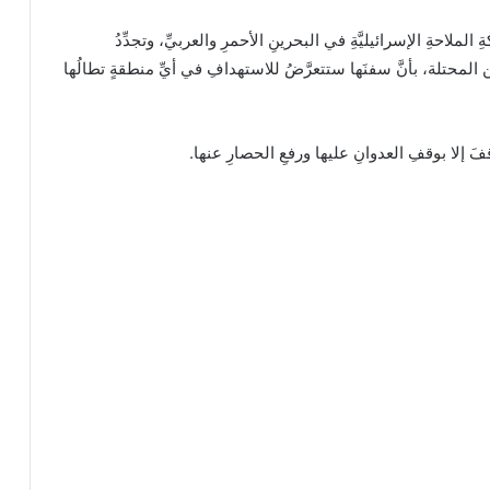
ركةِ الملاحةِ الإسرائيليَّةِ في البحرينِ الأحمرِ والعربيِّ، وتجدِّدُ
ن المحتلة، بأنَّ سفنَها ستتعرَّضُ للاستهدافِ في أيِّ منطقةٍ تطالُها
فَ إلا بوقفِ العدوانِ عليها ورفعِ الحصارِ عنها.