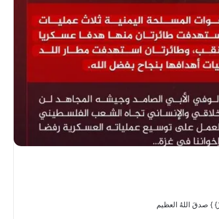
عَزِيزٌ} } صدقَ اللهُ العظيم