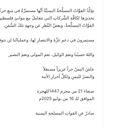
تؤكِّدُ القوَّاتُ المسلَّحةُ اليمنيَّةُ أنَّها مستمرَّةٌ في منعِ ح
تحذيرَها لكافَّةِ الشَّركاتِ التي تتعاملُ مع موانئِ فلسطي
القوَّاتُ المسلَّحةُ، وبغضِّ النَّظرِ عن وجهةِ تلكَ السُّفنِ.
مستمرونَ في دعمِ غزَّةَ والانتصارِ لها، وعملياتُنا لن تتوق
واللهُ حسبُنا ونعمَ الوكيل، نعمَ المولى ونعمَ النصير
عاشَ اليمنُ حراً عزيزاً مستقلاً
والنصرُ لليمنِ ولكلِّ أحرارِ الأمة
صنعاء 21 من محرم 1447للهجرة
الموافق للـ 16 من يوليو 2025م
صادرٌ عنِ القواتِ المسلحةِ اليمنية
ــــ