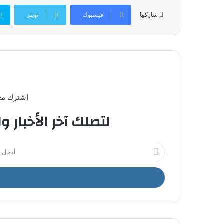
فيسبوك
تويتر
شاركها
إشترك معن
لتصلك آخر الأخبار و
أ
د
خ
ل
ب
ر
ي
د