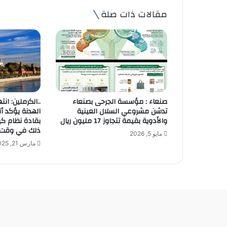
ك
مقالات ذات صلة
ا
ل
إ
ل
ك
ت
ر
و
صنعاء : مؤسسة الجرحى بصنعاء
..الكرملين: ان
ن
تدشن مشروعي السلال العينية
الهدنة يؤكد أ
ي
والأدوية بقيمة تتجاوز 17 مليون ريال
بقادة نظام 
ذلك في وقت 
مايو 5, 2026
مارس 21, 2025