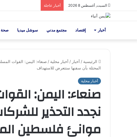
السبت, أغسطس 8 2026
أخبار عاجلة
أخبار
إقتصاد
مجتمع مدني
سوشل ميديا
صحة 
الرئيسية
/
أخبار
/
أخبار محلية
/
صنعاء: اليمن: القوات المسلح
المحتلة بأن سفنها ستتعرض للاستهداف
أخبار محلية
صنعاء: اليمن: القوا
نجدد التحذير للشركا
موانئ فلسطين المح