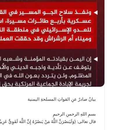
بيانٌ صادرٌ عنِ القواتِ المسلحةِ اليمنية
بسمِ اللهِ الرحمنِ الرحيمِ
قال تعالى: {وَلَيَنصُرَنَّ اللَّهُ مَنْ يَنصُرُهُ إِنَّ اللَّهَ لَقَوِيٌّ 