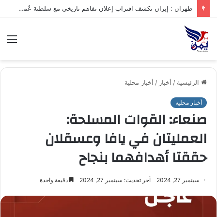
.تعرف على متوسط أسعار الذهب في صنعاء وعدن الخميس – 06/08/2026
الق
الرئيسية
/
أخبار
/
أخبار محلية
أخبار محلية
صنعاء: القوات المسلحة:
العمليتان في يافا وعسقلان
حققتا أهدافهما بنجاح
سبتمبر 27, 2024
آخر تحديث: سبتمبر 27, 2024
دقيقة واحدة