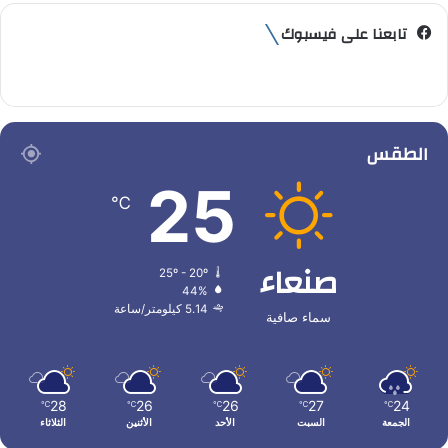
تابعنا على فيسبوك
الطقس
25
℃
صنعاء
25º - 20º
44%
5.14 كيلومتر/ساعة
سماء صافية
28
26
26
27
24
℃
℃
℃
℃
℃
الجمعة
السبت
الأحد
الأثنين
الثلاثاء