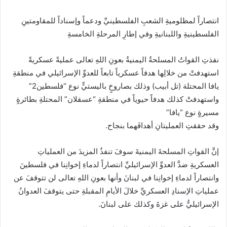
انتصاراً لمظلوميةِ الشعبِ الفلسطينيِّ ودعماً وإسناداً للمقاومتينِ
الفلسطينيةِ واللبنانيةِ وفي إطارِ المرحلةِ الخامسةِ
نفذتِ القواتُ المسلحةُ اليمنيةُ بعونِ اللهِ تعالى عمليةً عسكريةً
استهدفتْ من خلالِها هدفاً عسكرياً تابعاً للعدوِّ الإسرائيلي في منطقةِ
يافا المحتلة (تل أبيب) وذلك بصاروخٍ باليستيٍّ نوع “فلسطين2”
واستهدفتْ كذلك هدفاً حيوياً في منطقةِ “عسقلان” المحتلةِ بطائرةٍ
مسيرةٍ نوع “يافا”
وقد حققتِ العمليتانِ أهدافَهما بنجاح.
إنَّ القواتِ المسلحةَ اليمنيةَ سوفَ تنفذُ المزيدَ من العملياتِ
العسكريةِ ضدَّ العدوِّ الإسرائيليِّ انتصاراً لدماءِ إخوانِنا في فلسطينَ
وانتصاراً لدماءِ إخوانِنا في لبنانَ وأنها بعونِ اللهِ تعالى لن تتوقفَ عن
عملياتِ الإسنادِ العسكريِّ خلالَ الأيامِ المقبلةِ حتى يتوقفَ العدوانُ
الإسرائيليُّ على غزةَ وكذلك على لبنانَ.