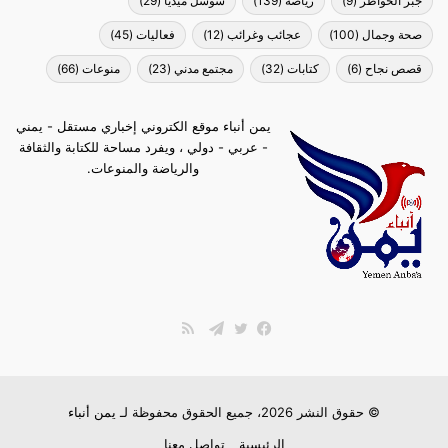
جبر الخواطر
(9)
رياضة
(139)
سوشل ميديا
(29)
صحة وجمال
(100)
عجائب وغرائب
(12)
فعاليات
(45)
قصص نجاح
(6)
كتابات
(32)
مجتمع مدني
(23)
منوعات
(66)
يمن أنباء موقع الكتروني إخباري مستقل - يمني
- عربي - دولي ، ويفرد مساحة للكتابة والثقافة
والرياضة والمنوعات.
ملخص
الموقع
فيسبوك
تويتر
تيلقرام
RSS
© حقوق النشر 2026، جميع الحقوق محفوظة لـ
يمن أنباء
الرئيسية
تواصل معنا