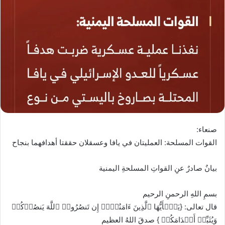
صنعاء:
القوات المسلحة: العمليتان في يافا وعسقلان حققتا أهدافهما بنجاح
بيانٌ صادرٌ عنِ القواتِ المسلحةِ اليمنية
بسمِ اللهِ الرحمنِ الرحيم
قال تعالى: {یَـٰۤأَیُّهَا ٱلَّذِینَ ءَامَنُوۤا۟ إِن تَنصُرُوا۟ ٱللَّهَ یَنصُرۡكُمۡ
وَیُثَبِّتۡ أَقۡدَامَكُمۡ } صدقَ اللهُ العظيم