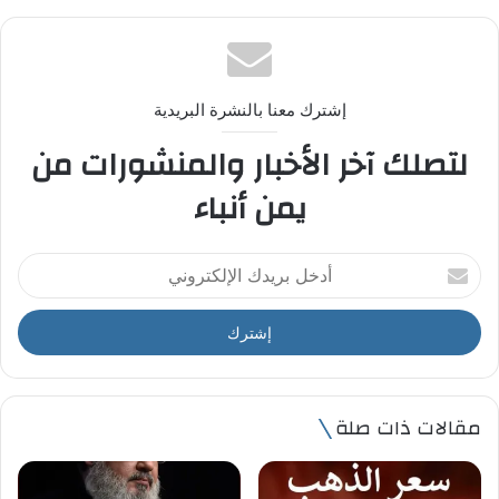
إشترك معنا بالنشرة البريدية
لتصلك آخر الأخبار والمنشورات من
يمن أنباء
أ
د
خ
ل
ب
ر
ي
مقالات ذات صلة
د
ك
ا
ل