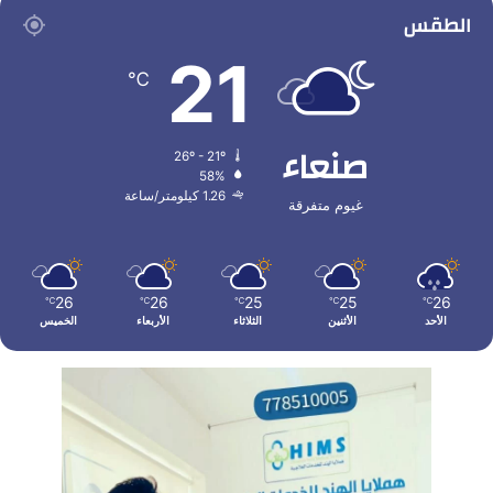
الطقس
21
℃
صنعاء
26º - 21º
58%
1.26 كيلومتر/ساعة
غيوم متفرقة
26
26
25
25
26
℃
℃
℃
℃
℃
الأحد
الأثنين
الثلاثاء
الأربعاء
الخميس