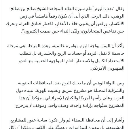
وقال “نقف اليوم أمام سيرة القائد المجاهد الشيخ صالح بن صالح
الوهبي، ذلك الرجل الذي أبى أن يكون رقماً هامشياً في زمن
الانكسار، ورفض أن يختبئ خلف الأعذار، فاختار خنادق العزة، وتحرك
حين تقاعس المتخاذلون، ولبّى النداء حين صمت الكثيرون”.
وأكد أن اليمن يواجه اليوم مؤامرة عالمية، وهذه المرحلة هي مرحلة
حاسمة لا تقبل التردد أو حسابات الربح والخسارة، بل تتطلب
الاستعداد الكامل والاستنفار العام للمواجهة الحتمية مع العدو
الصهيوني الأمريكي.
وبين اللواء الوهبي أن ما يحاك اليوم ضد المحافظات الجنوبية
والشرقية المحتلة هو مشروع تمزيق وتفتيت للهوية، تتبناه دول
الغرب وعلى رأسها أمريكا والكيان الإسرائيلي.. مؤكدا أن هذا
المشروع سيُواجه بإرادة واحدة، وصف واحد، وموقف لا يتزحزح.
وأشار إلى أن محافظة البيضاء لم ولن تكون ساحة عبور للمشاريع
المشبوهة، بل مقبرة للمؤامرات وعصيَّة على الكسر.. مؤكدا أن كل