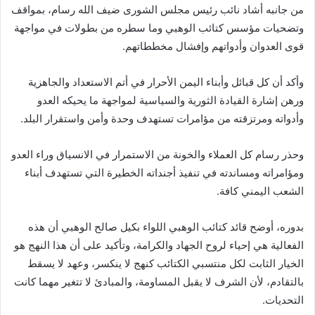
من جانبه أشاد نائب رئيس مجلس الشورى ضيف الله رسام، بمواقف
وتضحيات مؤسس كتائب الوهبي وما سطره من بطولات في مواجهة
قوى العدوان وأدواتهم وإفشال مخططاتهم.
وأكد أن كل قبائل وأبناء اليمن الأحرار في أتم الاستعداد والجاهزية
ورهن إشارة القيادة الثورية والسياسية لمواجهة ما يحيكه العدو
وأدواته ومرتزقته من مؤامرات تستهدف وحدة وأمن واستقرار البلد.
وحذر رسام كل العملاء والخونة من الاستمرار في الانسياق وراء العدو
ومؤامراته ومساندته في تنفيذ أجنداته الخطيرة التي تستهدف أبناء
الشعب اليمني كافة.
بدوره، أوضح قائد كتائب الوهبي اللواء بكيل صالح الوهبي أن هذه
الفعالية هي إحياء لروح الجهاد والكرامة، وتأكيد على أن هذا النهج هو
الخيار الثابت لكل منتسبي الكتائب كنهج لا ينكسر، وعهد لا يسقط
بالتقادم، لأن الشرف لا يقبل المساومة، والمبادئ لا تتغير مهما كانت
التحديات.