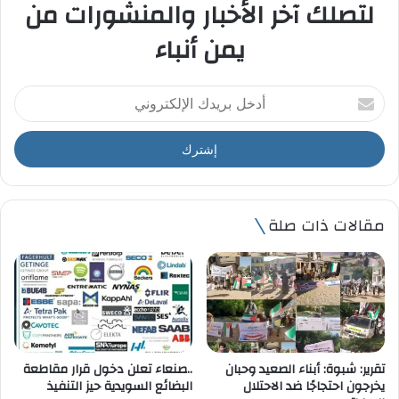
لتصلك آخر الأخبار والمنشورات من
يمن أنباء
أ
د
خ
ل
ب
ر
ي
مقالات ذات صلة
د
ك
ا
ل
إ
ل
ك
ت
تقرير: شبوة: أبناء الصعيد وحبان
..صنعاء تعلن دخول قرار مقاطعة
ر
يخرجون احتجاجًا ضد الاحتلال
البضائع السويدية حيز التنفيذ
و