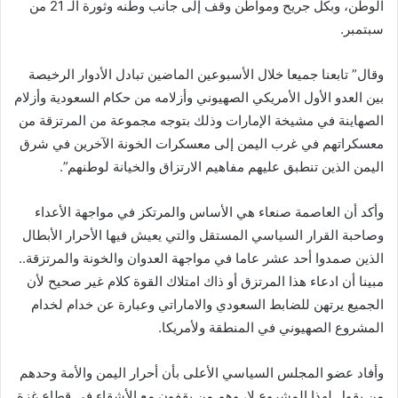
الوطن، وبكل جريح ومواطن وقف إلى جانب وطنه وثورة الـ 21 من
سبتمبر.
وقال” تابعنا جميعا خلال الأسبوعين الماضين تبادل الأدوار الرخيصة
بين العدو الأول الأمريكي الصهيوني وأزلامه من حكام السعودية وأزلام
الصهاينة في مشيخة الإمارات وذلك بتوجه مجموعة من المرتزقة من
معسكراتهم في غرب اليمن إلى معسكرات الخونة الآخرين في شرق
اليمن الذين تنطبق عليهم مفاهيم الارتزاق والخيانة لوطنهم”.
وأكد أن العاصمة صنعاء هي الأساس والمرتكز في مواجهة الأعداء
وصاحبة القرار السياسي المستقل والتي يعيش فيها الأحرار الأبطال
الذين صمدوا أحد عشر عاما في مواجهة العدوان والخونة والمرتزقة..
مبينا أن ادعاء هذا المرتزق أو ذاك امتلاك القوة كلام غير صحيح لأن
الجميع يرتهن للضابط السعودي والاماراتي وعبارة عن خدام لخدام
المشروع الصهيوني في المنطقة ولأمريكا.
وأفاد عضو المجلس السياسي الأعلى بأن أحرار اليمن والأمة وحدهم
من يقول لهذا المشروع لا، وهم من يقفون مع الأشقاء في قطاع غزة