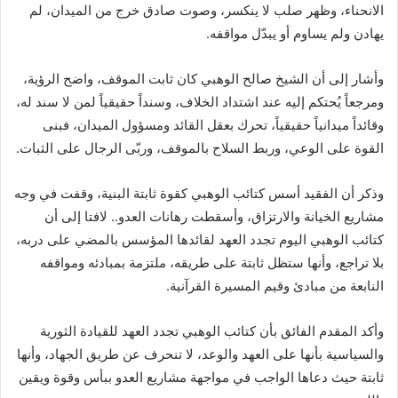
الانحناء، وظهر صلب لا ينكسر، وصوت صادق خرج من الميدان، لم
يهادن ولم يساوم أو يبدّل مواقفه.
وأشار إلى أن الشيخ صالح الوهبي كان ثابت الموقف، واضح الرؤية،
ومرجعاً يُحتكم إليه عند اشتداد الخلاف، وسنداً حقيقياً لمن لا سند له،
وقائداً ميدانياً حقيقياً، تحرك بعقل القائد ومسؤول الميدان، فبنى
القوة على الوعي، وربط السلاح بالموقف، وربّى الرجال على الثبات.
وذكر أن الفقيد أسس كتائب الوهبي كقوة ثابتة البنية، وقفت في وجه
مشاريع الخيانة والارتزاق، وأسقطت رهانات العدو.. لافتا إلى أن
كتائب الوهبي اليوم تجدد العهد لقائدها المؤسس بالمضي على دربه،
بلا تراجع، وأنها ستظل ثابتة على طريقه، ملتزمة بمبادئه ومواقفه
النابعة من مبادئ وقيم المسيرة القرآنية.
وأكد المقدم الفائق بأن كتائب الوهبي تجدد العهد للقيادة الثورية
والسياسية بأنها على العهد والوعد، لا تنحرف عن طريق الجهاد، وأنها
ثابتة حيث دعاها الواجب في مواجهة مشاريع العدو ببأس وقوة ويقين