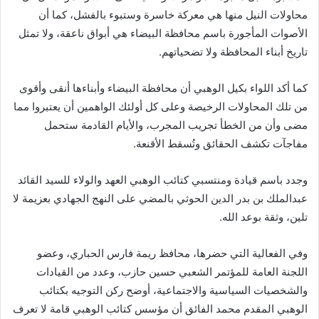
محاولات النيل منها هي معركة خاسرة وستبوء بالفشل، كما أن
الأصوات المأجورة باسم محافظة البيضاء هي أبواق ناعقة، ولا تمثل
تاريخ أبناء المحافظة ولا تضحياتهم.
كما أكد اللواء بكيل الوهبي أن محافظة البيضاء وأبناءها أنقى وأقوى
من تلك المحاولات الرخيصة وعلى كل أولئك الواهمين أن يعتبروا مما
مضى وأن من الخطأ تجريب المجرب، والأيام القادمة ستحمل
مفاجآت تكشف الحقائق وتُسقط الأقنعة.
وجدد باسم قيادة ومنتسبي كتائب الوهبي العهد والولاء للسيد القائد
عبدالملك بن بدر الدين الحوثي بالمضي على النهج الجهادي بعزيمة لا
تلين، وثقة بوعد الله.
وفي الفعالية التي حضرها، محافظ ريمة فارس الحباري، وعضو
اللجنة العامة للمؤتمر الشعبي حسين حازب، وعدد من القيادات
والشخصيات السياسية والاجتماعية، أوضح ركن التوجيه بكتائب
الوهبي المقدم محمد الفائق أن مؤسس كتائب الوهبي قامة لا تعرف