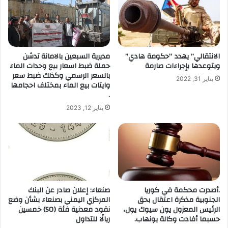
ل
إ
ل
ك
ت
الانتقالي” يهدد “حكومة هادي”
مديرية السبعين بالامانة تدشن
ر
ويتوعدها بإجراءات صارمة
حملة ضبط اسعار بيع وحدات الماء
و
بالسعر الرسمي وكذلك ضبط سعر
يناير 31, 2022
ن
وايتات بيع الماء بمختلف احجامها
ي
.
يناير 12, 2023
.أصدرت محكمة في كوريا
صنعاء: إعلان صادر عن البنك
الجنوبية مذكرة اعتقال بحق
المركزي اليمني بصنعاء بشأن وضع
الرئيس المعزول يون سيوك يول،
نقود معدنية فئة (50) خمسين
حسبما أفادت وكالة يونهاب.
ريالًا للتداول