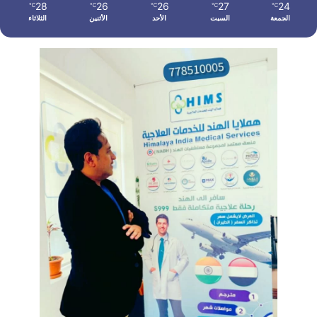
28
26
26
27
24
℃
℃
℃
℃
℃
الجمعة
السبت
الأحد
الأثنين
الثلاثاء