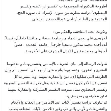
أطروحة الدكتوراه الموسومة ب “تفسير ابن عطيه وتفسير
البيضاوي” دراسة مقارنة من سورة الإسراء الى سورة الحج.
المقدمة من الطالب/ ناجي عبدالله صغير العدلاني .
وتكونت لجنة المناقشة والحكم من :
أ.د/ هدى علي يحيى العماد من جامعة صنعاء _ مناقشاً داخلياً_ رئيسا ً.
أ.د/ أحمد محمد مذكور ممتحناً خارجياً _ جامعة الحديدة_ عضواً.
أ.د /علي محمد مقبول الأهدل المشرف على الأطروحة .
تناولت الرسالة إلى بيان التعريف بالإمامين وتفسيريهما، و مذهبهما
العقدي والفقهي، وعصريهما وأثره على آرائهما في التفسير، ثم بيان
الطريقة التي سلكها الإمامين والمقارنة بينهما، وما يتميز به كل
تفسير عن الآخر كون تفسير ابن عطية يمثل مدرسة التفسير المغربية
وتفسير البيضاوي يمثل مدرسة التفسير المشرقية والمقارنة بينهما
تعتبر مقارنة بين مدرستين،
ثم تناولت دراسة تفسير الآيات عند الإمامين في العقائد والأحكام
والتشريعات والأومر والنواهي وغير ذلك من الآيات المتعلقة بصلب