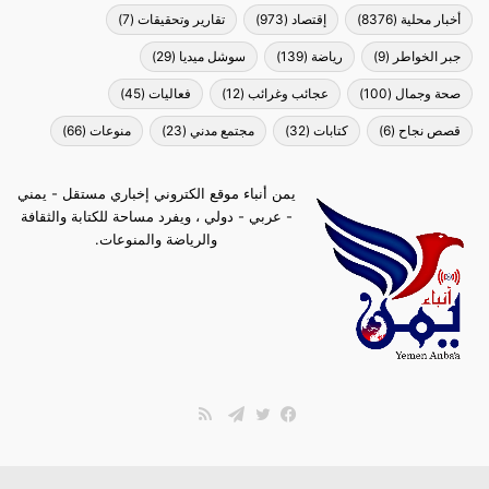
أخبار محلية
(8376)
إقتصاد
(973)
تقارير وتحقيقات
(7)
جبر الخواطر
(9)
رياضة
(139)
سوشل ميديا
(29)
صحة وجمال
(100)
عجائب وغرائب
(12)
فعاليات
(45)
قصص نجاح
(6)
كتابات
(32)
مجتمع مدني
(23)
منوعات
(66)
يمن أنباء موقع الكتروني إخباري مستقل - يمني
- عربي - دولي ، ويفرد مساحة للكتابة والثقافة
والرياضة والمنوعات.
ملخص
الموقع
فيسبوك
تويتر
تيلقرام
RSS