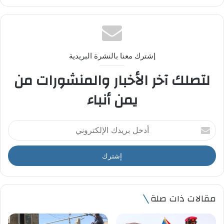
إشترك معنا بالنشرة البريدية
لتصلك آخر الأخبار والمنشورات من
يمن أنباء
أ
د
خ
ل
ب
ر
ي
مقالات ذات صلة
د
ك
ا