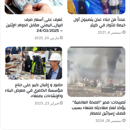
ل
ك
ت
عدداً من ابناء عدن ينصبون أول
.تعرف على أسعار صرف
ر
خيمة للثوار في كريتر
الريال_اليمني مقابل الدولار الإثنين
و
– 24/03/2025
ديسمبر 4, 2021
ن
مارس 24, 2025
ي
حضور و إقبال كبير على جناح
مؤسسة الخامري في معرض البناء
والإنشاءات بصنعاء.
تصريحات: ‌‏مدير “الصحة العالمية”
فبراير 23, 2023
يؤكد تعذر مغادرته صنعاء بسبب
قصف إسرائيل للمطار
ديسمبر 26, 2024