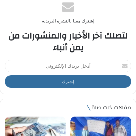
إشترك معنا بالنشرة البريدية
لتصلك آخر الأخبار والمنشورات من
يمن أنباء
أ
د
خ
ل
ب
ر
ي
مقالات ذات صلة
د
ك
ا
ل
إ