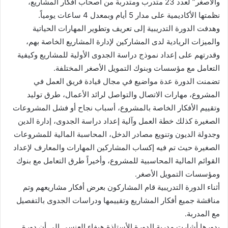
والأصغر” لعدد 23 متدرب ومتدربة من أصحاب أفكار المشاريع،
نظمتها الأكاديمية على مدار 5 أيام وبمعدل 4 ساعات يومياً.
وهدفت الدورة التدريبية إلى تعريف وتطوير المهارات الحياتية
والميزات الريادية لدى المشاركين لإدارة المشاريع الخاصة بهم،
وقدرتهم على إعداد نموذج دراسة الجدوى الأولية للمشاريع وكيفية
التعامل مع مؤسسات وبنوك التمويل الأصغر المختلفة.
تضمنت الدورة عدة مواضيع في مجال قيادة فريق العمل في
المشروع، مهارات الاتصال والتواصل لرائد الأعمال، طرق توليد
وتقييم الأفكار الخاصة بالمشروع، أسباب نجاح أو فشل المشروعات
الصغيرة كذلك خطة العمل وآلية إعداد دراسة الجدوى، إدارة الدين
وجدولة الديون وتنويع مصادر الدخل، المحاسبة المالية للمشروعات
الصغيرة حيث تم فيه إكساب المشاركين المهارات والمعارف لإعداد
القوائم المالية المحاسبية للمشروع، وأخيراً طرق التعامل مع بنوك
ومؤسسات التمويل الأصغر.
أثناء الدورة التدريبية قام المشاركون بعرض أفكار مشاريعهم وتم
مناقشة جميع أفكار المشاريع وتقييمها ودراسات الجدوى بالتفصيل
مع المدربة.
بدورها أشارت مدربة الدورة الأستاذة هيفاء العنسي إلى أن دورة