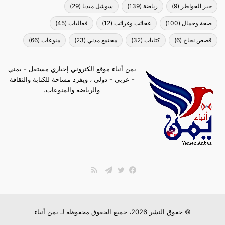
جبر الخواطر
(9)
رياضة
(139)
سوشل ميديا
(29)
صحة وجمال
(100)
عجائب وغرائب
(12)
فعاليات
(45)
قصص نجاح
(6)
كتابات
(32)
مجتمع مدني
(23)
منوعات
(66)
يمن أنباء موقع الكتروني إخباري مستقل - يمني
- عربي - دولي ، ويفرد مساحة للكتابة والثقافة
والرياضة والمنوعات.
ملخص
الموقع
فيسبوك
تويتر
تيلقرام
RSS
© حقوق النشر 2026، جميع الحقوق محفوظة لـ
يمن أنباء