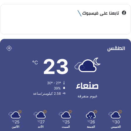
تابعنا على فيسبوك
الطقس
23
℃
صنعاء
30º - 21º
39%
2.58 كيلومتر/ساعة
غيوم متفرقة
25
27
25
26
30
℃
℃
℃
℃
℃
الخميس
الجمعة
السبت
الأحد
الأثنين