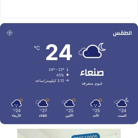
الطقس
24
℃
صنعاء
24º - 22º
45%
3.12 كيلومتر/ساعة
غيوم متفرقة
24
27
25
25
24
℃
℃
℃
℃
℃
السبت
الأحد
الأثنين
الثلاثاء
الأربعاء