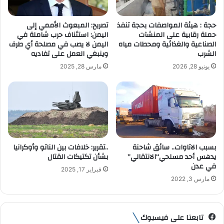
ك
ت
حجة : هيئة المواصفات بحجة تنفذ
تصريح: المبعوث الأممي إلى
ر
حملة رقابية على المنشآت
اليمن: استئناف حرب شاملة في
و
الصناعية والغذائية ومحطات مياه
اليمن لا يصب في مصلحة أي طرف
ن
الشرب
وينبغي العمل على تفاديه
ي
يونيو 28, 2026
مارس 28, 2025
بسبب الاتاوات.. سائق شاحنة
..تقرير: خلافات بين الناتو وأوكرانيا
يدهس أحد مسلحي“الانتقالي”
بشأن تكتيكات القتال
في عدن
فبراير 17, 2025
مارس 3, 2022
تابعنا على فيسبوك