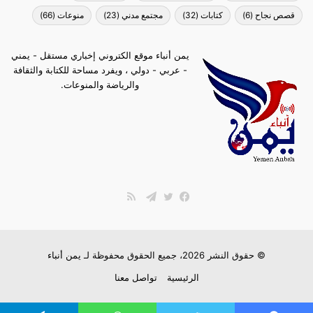
قصص نجاح
(6)
كتابات
(32)
مجتمع مدني
(23)
منوعات
(66)
يمن أنباء موقع الكتروني إخباري مستقل - يمني
- عربي - دولي ، ويفرد مساحة للكتابة والثقافة
والرياضة والمنوعات.
ملخص
الموقع
فيسبوك
تويتر
تيلقرام
RSS
© حقوق النشر 2026، جميع الحقوق محفوظة لـ
يمن أنباء
الرئيسية
تواصل معنا