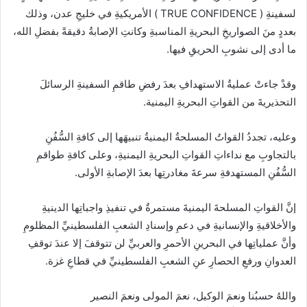
لسفينةِ ( TRUE CONFIDENCE ) الأمريكيةِ في خليجِ عدن، وذلك
بعددٍ منَ الصواريخِ البحريةِ المناسبةِ وكانتِ الإصابةُ دقيقةً بفضلِ الله،
ما أدى إلى نشوبِ الحريقِ فيها.
وقدْ جاءتْ عمليةُ الاستهدافِ بعدَ رفضِ طاقمِ السفينةِ الرسائلَ
التحذيريةَ من القواتِ البحريةِ اليمنية.
وعليه، تجددُ القواتُ المسلحةُ اليمنيةُ تنبيهَها إلى كافةِ السُّفُنِ
بالتجاوبِ مع نداءاتِ القواتِ البحريةِ اليمنيةِ، وعلى كافةِ طواقمِ
السُّفُنِ المستهدفةِ سرعةَ مغادرتِها بعدَ الإصابةِ الأولى.
إنَّ القواتِ المسلحةَ اليمنيةَ مستمرةٌ في تنفيذِ واجباتِها الدينيةِ
والأخلاقيةِ والإنسانيةِ في دعمِ وإسنادِ الشعبِ الفلسطينيِّ المظلومِ
وأنَّ عملياتِها في البحرينِ الأحمرِ والعربيِّ لن تتوقفَ إلا عندَ توقفِ
العدوانِ ورفعِ الحصارِ عنِ الشعبِ الفلسطينيِّ في قطاعِ غزة.
واللهُ حسبُنا ونعمَ الوكيل، نعمَ المولى ونعمَ النصير