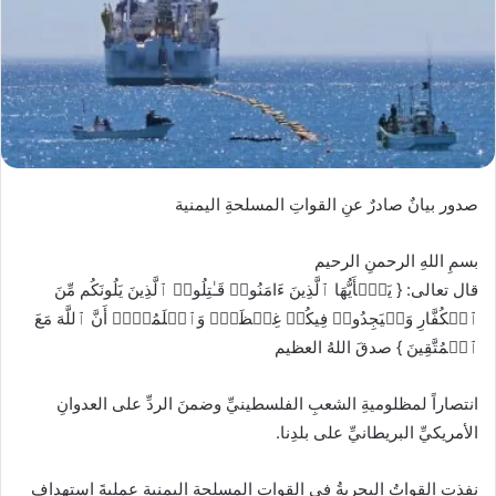
صدور بيانٌ صادرٌ عنِ القواتِ المسلحةِ اليمنية
بسمِ اللهِ الرحمنِ الرحيم
قال تعالى: { یَـٰۤأَیُّهَا ٱلَّذِینَ ءَامَنُوا۟ قَـٰتِلُوا۟ ٱلَّذِینَ یَلُونَكُم مِّنَ
ٱلۡكُفَّارِ وَلۡیَجِدُوا۟ فِیكُمۡ غِلۡظَةࣰۚ وَٱعۡلَمُوۤا۟ أَنَّ ٱللَّهَ مَعَ
ٱلۡمُتَّقِینَ } صدقَ اللهُ العظيم
انتصاراً لمظلوميةِ الشعبِ الفلسطينيِّ وضمنَ الردِّ على العدوانِ
الأمريكيِّ البريطانيِّ على بلدِنا.
نفذتِ القواتُ البحريةُ في القواتِ المسلحةِ اليمنيةِ عمليةَ استهدافٍ