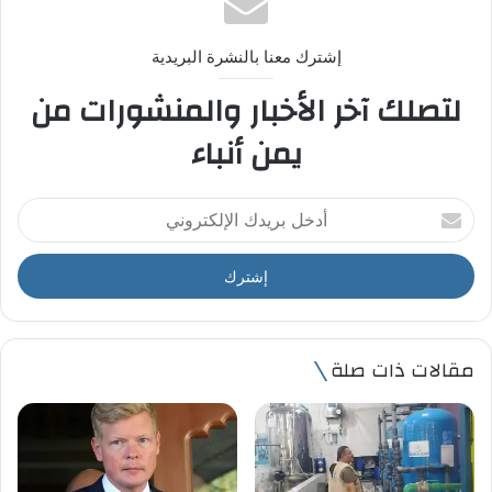
إشترك معنا بالنشرة البريدية
لتصلك آخر الأخبار والمنشورات من
يمن أنباء
أ
د
خ
ل
ب
ر
ي
مقالات ذات صلة
د
ك
ا
ل
إ
ل