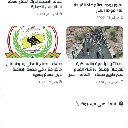
..عالم الصيدلة يُبارك أفتتاح شركة
ر
المرور يوجه نصائح عند القيادة
استاربلاس الدوائية
أثناء موجة الغبار
و
أكتوبر 9, 2024
ن
فبراير 21, 2022
ي
،اللجنتان الرئاسية والعسكرية
صنعاء: الدفاع المدني يسيطر على
تتعرضان لإطلاق نار أثناء القيام
حريق منزل في مديرية الصافية
بفتح طريق صنعاء – الضالع – عدن
دون خسائر بشرية
مارس 13, 2024
يناير 25, 2026
تابعنا على فيسبوك