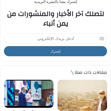
إشترك معنا بالنشرة البريدية
لتصلك آخر الأخبار والمنشورات من
يمن أنباء
أ
د
خ
ل
ب
ر
ي
مقالات ذات صلة
د
ك
ا
ل
إ
ل
ك
ت