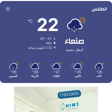
الطقس
22
℃
صنعاء
25º - 21º
46%
2.32 كيلومتر/ساعة
أمطار خفيفة
25
28
27
25
25
℃
℃
℃
℃
℃
الأحد
الأثنين
الثلاثاء
الأربعاء
الخميس