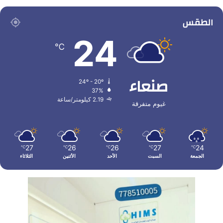
الطقس
24
℃
صنعاء
24º - 20º
37%
2.19 كيلومتر/ساعة
غيوم متفرقة
27
26
26
27
24
℃
℃
℃
℃
℃
الجمعة
السبت
الأحد
الأثنين
الثلاثاء