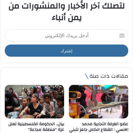
لتصلك آخر الأخبار والمنشورات من
يمن أنباء
أ
د
خ
ل
ب
ر
ي
مقالات ذات صلة
د
ك
ا
ل
إ
ل
ك
ت
عضو الغرفة التجارية محمد
بيان.. الحكومة الفلسطينية تعلن
ر
الانسي : القطاع الخاص جاهز لتبني
غزة “منطقة مجاعة”
و