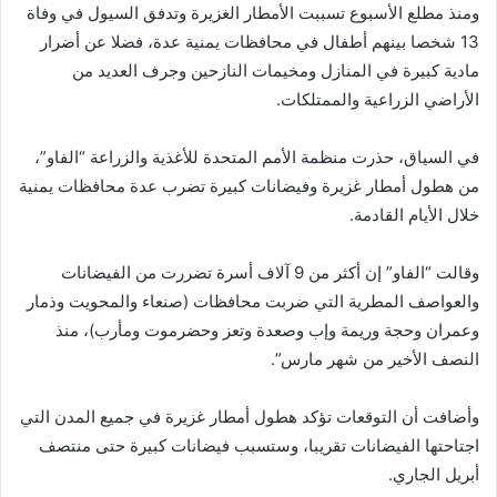
ومنذ مطلع الأسبوع تسببت الأمطار الغزيرة وتدفق السيول في وفاة
13 شخصا بينهم أطفال في محافظات يمنية عدة، فضلا عن أضرار
مادية كبيرة في المنازل ومخيمات النازحين وجرف العديد من
الأراضي الزراعية والممتلكات.
في السياق، حذرت منظمة الأمم المتحدة للأغذية والزراعة “الفاو”،
من هطول أمطار غزيرة وفيضانات كبيرة تضرب عدة محافظات يمنية
خلال الأيام القادمة.
وقالت “الفاو” إن أكثر من 9 آلاف أسرة تضررت من الفيضانات
والعواصف المطرية التي ضربت محافظات (صنعاء والمحويت وذمار
وعمران وحجة وريمة وإب وصعدة وتعز وحضرموت ومأرب)، منذ
النصف الأخير من شهر مارس”.
وأضافت أن التوقعات تؤكد هطول أمطار غزيرة في جميع المدن التي
اجتاحتها الفيضانات تقريبا، وستسبب فيضانات كبيرة حتى منتصف
أبريل الجاري.