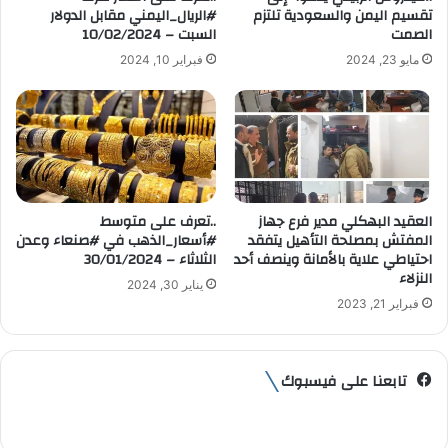
ر
تقسيم اليمن والسعودية تلتزم
#الريال_اليمني مقابل الدولار
و
الصمت
السبت – 10/02/2024
ن
مايو 23, 2024
فبراير 10, 2024
ي
العقيد البهكلي مدير فرع جهاز
..تعرف على متوسط
المفتش بمصلحة التأهيل يتفقد
#أسعار_الذهب في #صنعاء وعدن
احتياطي علاية بالأمانة وينصف أحد
الثلاثاء – 30/01/2024
النزلاء
يناير 30, 2024
فبراير 21, 2023
تابعنا على فيسبوك