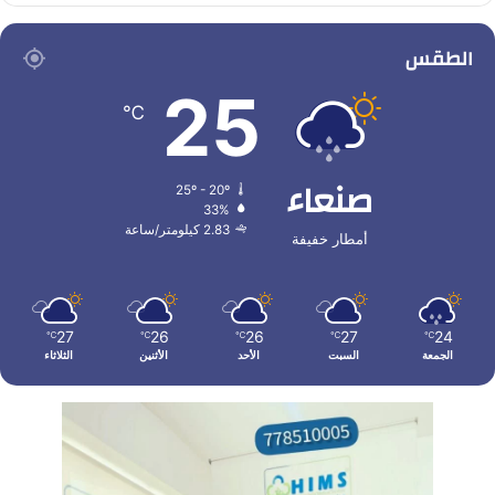
الطقس
25
℃
صنعاء
25º - 20º
33%
2.83 كيلومتر/ساعة
أمطار خفيفة
27
26
26
27
24
℃
℃
℃
℃
℃
الجمعة
السبت
الأحد
الأثنين
الثلاثاء