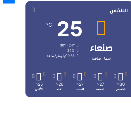
الطقس
25
℃
صنعاء
30º - 24º
24%
0.66 كيلومتر/ساعة
سماء صافية
25
26
27
27
30
℃
℃
℃
℃
℃
الخميس
الجمعة
السبت
الأحد
الأثنين