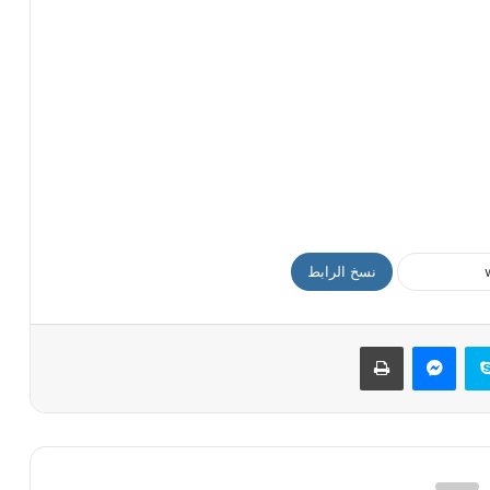
نسخ الرابط
سكايب
ماسنجر
طباعة