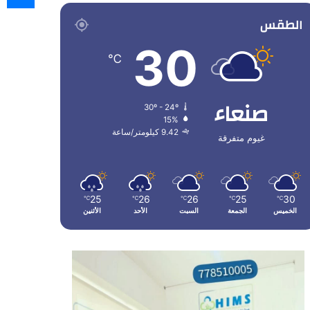
الطقس
30
℃
صنعاء
30º - 24º
15%
9.42 كيلومتر/ساعة
غيوم متفرقة
25
26
26
25
30
℃
℃
℃
℃
℃
الخميس
الجمعة
السبت
الأحد
الأثنين