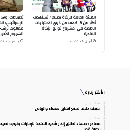
ر
و
الهيئة العامة للزكاة بصنعاء تستهدف
تصريحات: وسائ
ن
أكثر من 8 الآلاف من ذوي الاحتياجات
الإسرائيلي: ان
ي
الخاصة في مشروع توزيع الزكاة
معالوت ترشيحا
النقدية
الهجوم الأخير
أبريل 24, 2022
مارس 25, 2026
الأكثر زيارة
منذ أسبوعين
.نقطة خلاف تمنع اتفاق صنعاء والرياض
منذ أسبوعين
مصادر : صنعاء تطلق إنذار شديد اللهجة للإمارات وتوجه نصيح
لدولة قطر