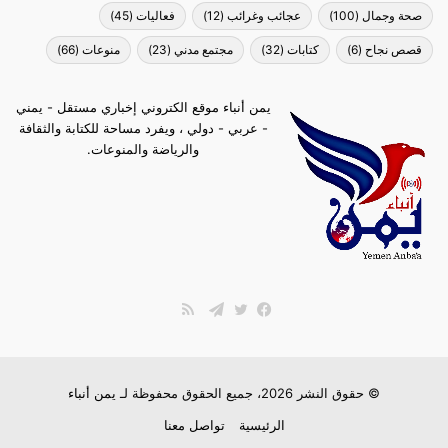
صحة وجمال
(100)
عجائب وغرائب
(12)
فعاليات
(45)
قصص نجاح
(6)
كتابات
(32)
مجتمع مدني
(23)
منوعات
(66)
يمن أنباء موقع الكتروني إخباري مستقل - يمني
- عربي - دولي ، ويفرد مساحة للكتابة والثقافة
والرياضة والمنوعات.
ملخص
الموقع
فيسبوك
تويتر
تيلقرام
RSS
© حقوق النشر 2026، جميع الحقوق محفوظة لـ
يمن أنباء
الرئيسية
تواصل معنا