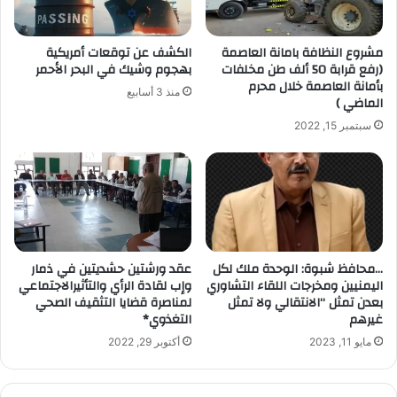
ل
ك
ت
مشروع النظافة بامانة العاصمة
الكشف عن توقعات أمريكية
ر
(رفع قرابة 50 ألف طن مخلفات
بهجوم وشيك في البحر الأحمر
و
بأمانة العاصمة خلال محرم
منذ 3 أسابيع
ن
الماضي )
ي
سبتمبر 15, 2022
…محافظ شبوة: الوحدة ملك لكل
عقد ورشتين حشديتين في ذمار
اليمنيين ومخرجات اللقاء التشاوري
وإب لقادة الرأي والتأثيرالاجتماعي
بعدن تمثل “الانتقالي ولا تمثل
لمناصرة قضايا التثقيف الصحي
غيرهم
التغذوي*
مايو 11, 2023
أكتوبر 29, 2022