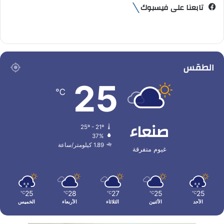
تابعنا على فيسبوك
الطقس
25
℃
صنعاء
25º - 21º
37%
1.89 كيلومتر/ساعة
غيوم متفرقة
25
28
27
25
25
℃
℃
℃
℃
℃
الأحد
الأثنين
الثلاثاء
الأربعاء
الخميس