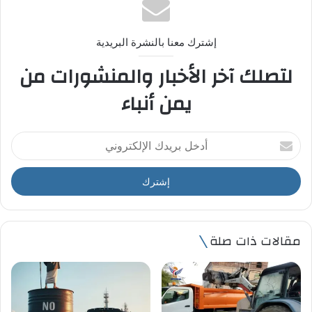
إشترك معنا بالنشرة البريدية
لتصلك آخر الأخبار والمنشورات من
يمن أنباء
أ
د
خ
ل
ب
ر
ي
مقالات ذات صلة
د
ك
ا
ل
إ