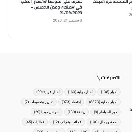
مم المتحدة: غزة أصبحت
..تعرف على متوسط #أسعار_الذهب
في #صنعاء وعدن الخميس –
21/09/2023
سبتمبر 21, 2023
التصنيفات
أخبار
(138)
أخبار دولية
(160)
أخبار عربية
(99)
أخبار محلية
(8373)
إقتصاد
(973)
تقارير وتحقيقات
(7)
ة
جبر الخواطر
(9)
رياضة
(139)
سوشل ميديا
(29)
صحة وجمال
(100)
عجائب وغرائب
(12)
فعاليات
(45)
قصص نجاح
(6)
كتابات
(32)
مجتمع مدني
(23)