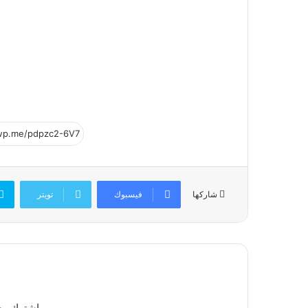
فيسبوك
تويتر
شاركها
إشترك معن