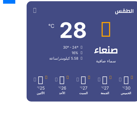
الطقس
28
℃
صنعاء
30º - 24º
16%
5.58 كيلومتر/ساعة
سماء صافية
25
26
27
27
30
℃
℃
℃
℃
℃
الخميس
الجمعة
السبت
الأحد
الأثنين