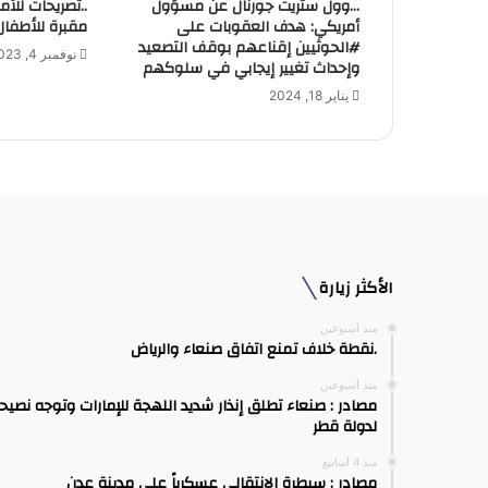
…وول ستريت جورنال عن مسؤول
..تصريحات للأ
ن
أمريكي: هدف العقوبات على
مقبرة للأطفال
ي
#الحوثيين إقناعهم بوقف التصعيد
نوفمبر 4, 2023
وإحداث تغيير إيجابي في سلوكهم
يناير 18, 2024
الأكثر زيارة
منذ أسبوعين
.نقطة خلاف تمنع اتفاق صنعاء والرياض
منذ أسبوعين
مصادر : صنعاء تطلق إنذار شديد اللهجة للإمارات وتوجه نصيح
لدولة قطر
منذ 4 أسابيع
مصادر : سيطرة الانتقالي عسكرياً على مدينة عدن