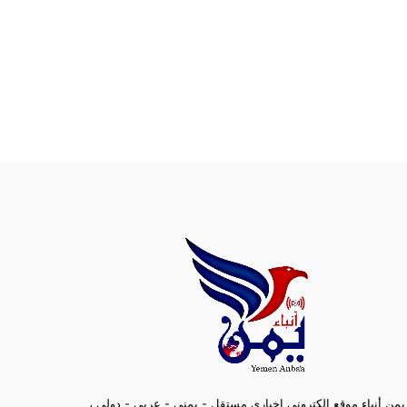
يمن أنباء موقع الكتروني إخباري مستقل - يمني - عربي - دولي ،