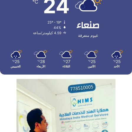
24
℃
صنعاء
25º - 19º
44%
4.59 كيلومتر/ساعة
غيوم متفرقة
25
28
27
25
25
℃
℃
℃
℃
℃
الأحد
الأثنين
الثلاثاء
الأربعاء
الخميس