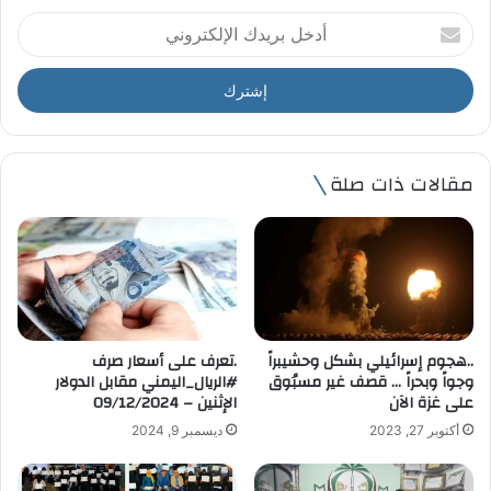
أ
د
خ
ل
ب
ر
ي
مقالات ذات صلة
د
ك
ا
ل
إ
ل
ك
ت
..هجوم إسرائيلي بشكل وحشيبراً
.تعرف على أسعار صرف
ر
وجواً وبحراً … قصف غير مسبُوق
#الريال_اليمني مقابل الدولار
و
على غزة الآن
الإثنين – 09/12/2024
ن
أكتوبر 27, 2023
ديسمبر 9, 2024
ي