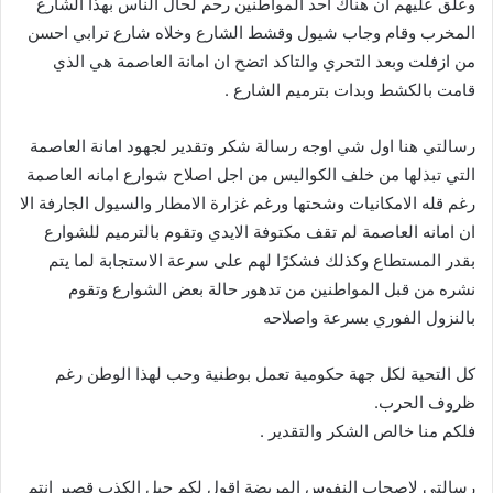
وعلق عليهم ان هناك احد المواطنين رحم لحال الناس بهذا الشارع
المخرب وقام وجاب شيول وقشط الشارع وخلاه شارع ترابي احسن
من ازفلت وبعد التحري والتاكد اتضح ان امانة العاصمة هي الذي
قامت بالكشط وبدات بترميم الشارع .
رسالتي هنا اول شي اوجه رسالة شكر وتقدير لجهود امانة العاصمة
التي تبذلها من خلف الكواليس من اجل اصلاح شوارع امانه العاصمة
رغم قله الامكانيات وشحتها ورغم غزارة الامطار والسيول الجارفة الا
ان امانه العاصمة لم تقف مكتوفة الايدي وتقوم بالترميم للشوارع
بقدر المستطاع وكذلك فشكرًا لهم على سرعة الاستجابة لما يتم
نشره من قبل المواطنين من تدهور حالة بعض الشوارع وتقوم
بالنزول الفوري بسرعة واصلاحه
كل التحية لكل جهة حكومية تعمل بوطنية وحب لهذا الوطن رغم
ظروف الحرب.
فلكم منا خالص الشكر والتقدير .
رسالتي لاصحاب النفوس المريضة اقول لكم حبل الكذب قصير انتم